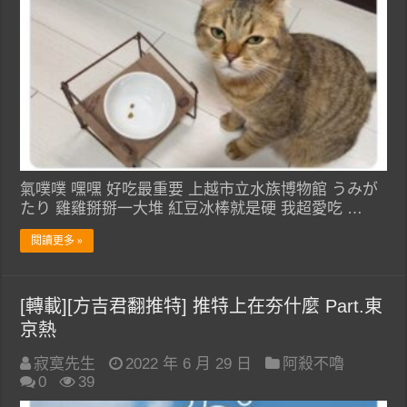
氣噗噗 嘿嘿 好吃最重要 上越市立水族博物館 うみが
たり 雞雞掰掰一大堆 紅豆冰棒就是硬 我超愛吃 …
閱讀更多 »
[轉載][方吉君翻推特] 推特上在夯什麼 Part.東
京熱
寂寞先生
2022 年 6 月 29 日
阿殺不嚕
0
39