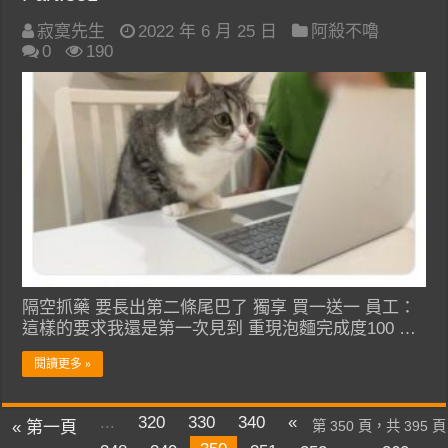
寂寞先生
2022 年 6 月 25 日
阿殺不嚕
0
190
隔空抓藥 要長出第二條尾巴了 獨享 買一送一 員工：
這樣的要求我還是第一次見到 重現泡麵完成度100 …
閱讀更多 »
...
320
330
340
«
« 第一頁
第 350 頁，共 395 頁