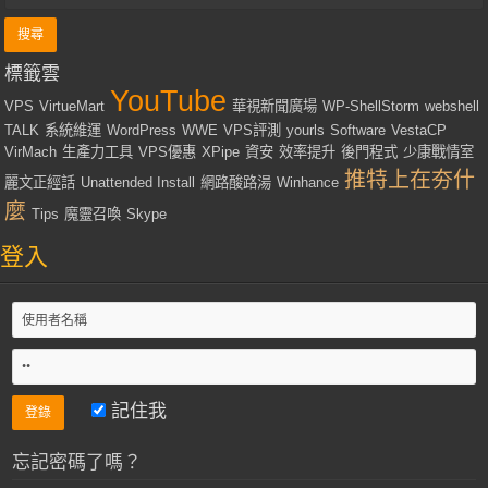
標籤雲
YouTube
VPS
VirtueMart
華視新聞廣場
WP-ShellStorm
webshell
TALK
系統維運
WordPress
WWE
VPS評測
yourls
Software
VestaCP
VirMach
生產力工具
VPS優惠
XPipe
資安
效率提升
後門程式
少康戰情室
推特上在夯什
麗文正經話
Unattended Install
網路酸路湯
Winhance
麼
Tips
魔靈召喚
Skype
登入
記住我
忘記密碼了嗎？