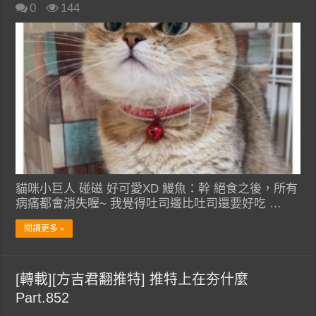
0
144
貓咪小巨人 碰磁 好可愛XD 鰻魚：幹 絕食之後，所有
病痛都會消失喔~ 我覺得吐司邊比吐司還要好吃 …
閱讀更多 »
[轉載][方吉君翻推特] 推特上在夯什麼
Part.852