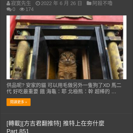
寂寞先生
2022 年 6 月 26 日
阿殺不嚕
0
174
供品呢? 安家的貓 可以用毛做另外一隻狗了XD 馬二
代 好吃最重要 餓 海龜：耶 北極熊：幹 超棒的 …
閱讀更多 »
[轉載][方吉君翻推特] 推特上在夯什麼
Part.851