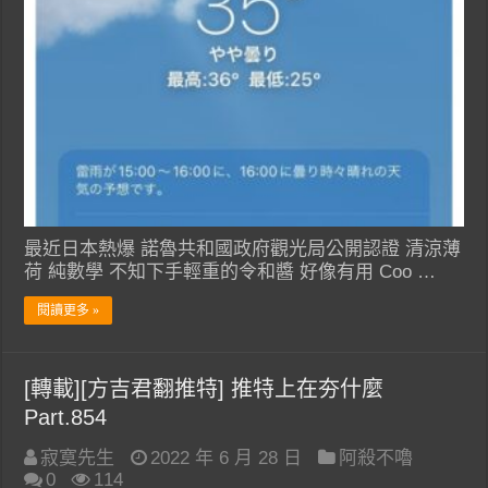
最近日本熱爆 諾魯共和國政府觀光局公開認證 清涼薄
荷 純數學 不知下手輕重的令和醬 好像有用 Coo …
閱讀更多 »
[轉載][方吉君翻推特] 推特上在夯什麼
Part.854
寂寞先生
2022 年 6 月 28 日
阿殺不嚕
0
114