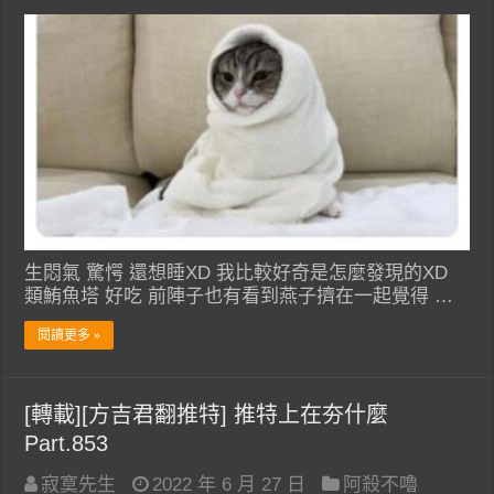
生悶氣 驚愕 還想睡XD 我比較好奇是怎麼發現的XD
類鮪魚塔 好吃 前陣子也有看到燕子擠在一起覺得 …
閱讀更多 »
[轉載][方吉君翻推特] 推特上在夯什麼
Part.853
寂寞先生
2022 年 6 月 27 日
阿殺不嚕