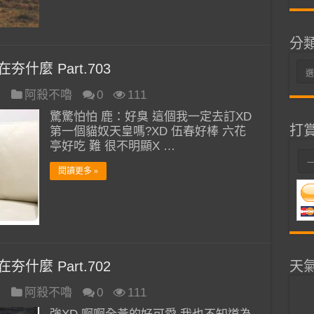
分
夯什麼 Part.703
分
類
日
阿殺不嚕
0
111
驚驚怕怕 鹿：好臭 這個我一定去訂XD
打
第一個貓奴天皇嗎?XD 伍春好棒 六花
亭好吃 難 很不明顯X …
閱讀更多 »
天
夯什麼 Part.702
日
阿殺不嚕
0
111