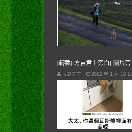
[轉載][方吉君上旁白] 圖片旁白
寂寞先生
2022 年 1 月 18 