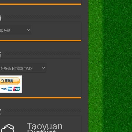
類
賞
氣
Taoyuan