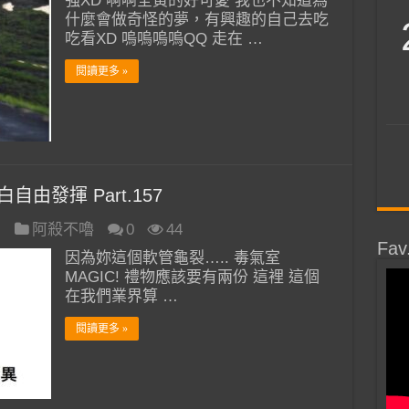
強XD 啊啊全黃的好可愛 我也不知道為
什麼會做奇怪的夢，有興趣的自己去吃
吃看XD 嗚嗚嗚嗚QQ 走在 …
閱讀更多 »
自由發揮 Part.157
日
阿殺不嚕
0
44
Fav
因為妳這個軟管龜裂….. 毒氣室
MAGIC! 禮物應該要有兩份 這裡 這個
在我們業界算 …
閱讀更多 »