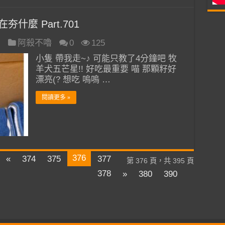
夯什麼 Part.701
日
阿殺不嚕
0
125
小隻 帶我走~♪ 可能只教了4分鐘吧 牧
羊犬五芒星!! 好吃最重要 喵 那顆籽好
漂亮(? 想吃 嗚嗚 …
閱讀更多 »
376
«
374
375
377
第 376 頁，共 395 頁
378
»
380
390