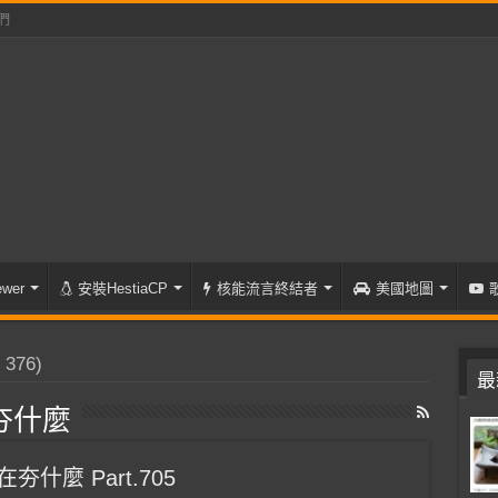
們
wer
安裝HestiaCP
核能流言終結者
美國地圖
376)
最
夯什麼
夯什麼 Part.705