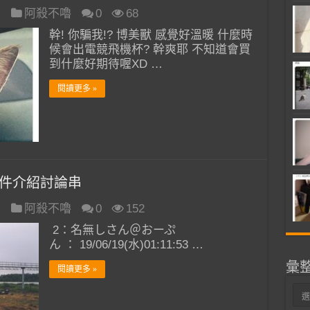
日
阿殺不嚕
0
68
幹! 你騙我!? 博美獸 感覺好溫暖 什麼時
候會出電競飛機杯? 幹爽耶 不知道會買
到什麼好期待喔XD …
閱讀更多 »
･事件介紹討論串
日
阿殺不嚕
0
152
2：名無しさん＠おーぷ
ん ： 19/06/19(水)01:11:53 …
彙
閱讀更多 »
彙
整