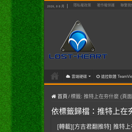
隱私權政策
著作權保護
聯繫我
2026, 8 8 月
雲端硬碟
遠控軟體 TeamVie
首頁
/
標籤:
推特上在夯什麼
(頁面 
依標籤歸檔：
推特上在
[轉載][方吉君翻推特] 推特上在