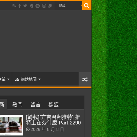
歌單
網站地圖
新
熱門
留言
標籤
[轉載][方吉君翻推特] 推
特上在夯什麼 Part.2290
2026 年 8 月 8 日