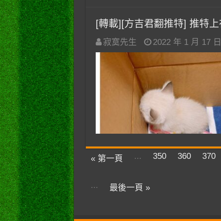
[轉載][方吉君翻推特] 推特上在
寂寞先生
2022 年 1 月 17 
...
350
360
370
« 第一頁
...
最後一頁 »