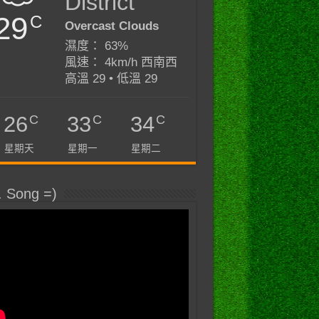
District
29
C
Overcast Clouds
濕度： 63%
風速： 4km/h 西南西
高溫 29 • 低溫 29
C
C
C
26
33
34
星期天
星期一
星期二
. Song =)