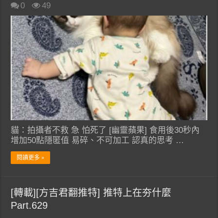
0
49
貓：拍攝者不救 急 怕死了 [幽靈蘋果] 食用後30秒內
增加50點隱匿值 易碎、不可加工 認真的思考 …
閱讀更多 »
[轉載][方吉君翻推特] 推特上在夯什麼
Part.629