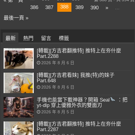
« 第一頁
388
386
387
389
390
»
...
最後一頁 »
最新
熱門
留言
標籤
[轉載][方吉君翻推特] 推特上在夯什麼
Part.2288
2026 年 8 月 6 日
[轉載][方吉君看妹] 我推(特)的妹子
Part.648
2026 年 8 月 6 日
手機也能當下載神器？開箱 Seal
：把
yt-dlp 穿上優雅外衣的雙面刃
2026 年 8 月 5 日
[轉載][方吉君翻推特] 推特上在夯什麼
Part.2287