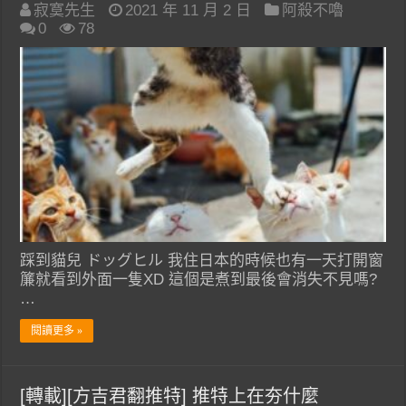
寂寞先生
2021 年 11 月 2 日
阿殺不嚕
0
78
踩到貓兒 ドッグヒル 我住日本的時候也有一天打開窗
簾就看到外面一隻XD 這個是煮到最後會消失不見嗎?
…
閱讀更多 »
[轉載][方吉君翻推特] 推特上在夯什麼