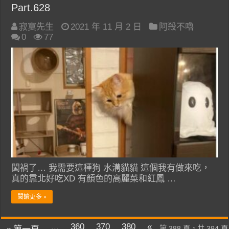
Part.628
寂寞先生
2021 年 11 月 2 日
阿殺不嚕
0
77
闖禍了… 我需要這種狗 水溝貓貓 這個我有做來吃，
真的靠北好吃XD 有顏色的高麗菜和紅鳳 …
閱讀更多 »
...
360
370
380
«
第 388 頁，共 394 頁