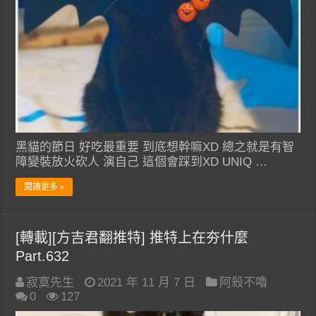
黑貓的節日 好吃最重要 到底想幹嘛XD 總之就是有智
障變裝放火砍人 演自己 這個會踩到XD UNIQ …
閱讀更多 »
[轉載][方吉君翻推特] 推特上在夯什麼
Part.632
寂寞先生
2021 年 11 月 7 日
阿殺不嚕
0
127