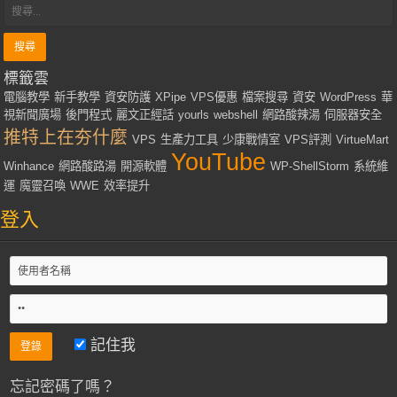
標籤雲
電腦教學
新手教學
資安防護
XPipe
VPS優惠
檔案搜尋
資安
WordPress
華
視新聞廣場
後門程式
麗文正經話
yourls
webshell
網路酸辣湯
伺服器安全
推特上在夯什麼
VPS
生產力工具
少康戰情室
VPS評測
VirtueMart
YouTube
Winhance
網路酸路湯
開源軟體
WP-ShellStorm
系統維
運
魔靈召喚
WWE
效率提升
登入
記住我
忘記密碼了嗎？