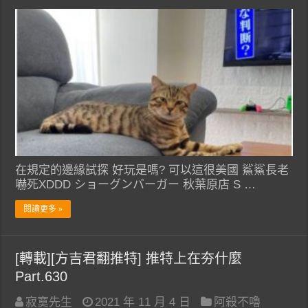
在規定的邊緣試探 好玩是嗎? 可以這很美國 鯊鯊長老
嚇死XDDD ショーグンバーガー 秋葉原店 S …
閱讀更多 »
[轉載][方吉君翻推特] 推特上在夯什麼
Part.630
寂寞先生
2021 年 11 月 4 日
阿殺不嚕