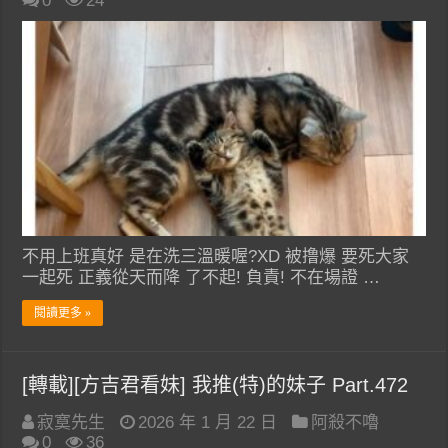
0
24
不用上班真好 是在洗三溫暖喔?XD 被撸爆 要死大家
一起死 正義從天而降 了不起! 負責! 不在場證 …
閱讀更多 »
[轉載][方吉君看妹] 我推(特)的妹子 Part.472
寂寞先生
2026 年 1 月 22 日
阿殺不嚕
0
36