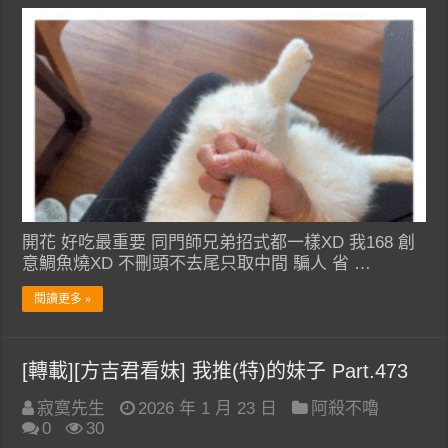
開花 好吃最重要 同門師兄弟招式都一樣XD 我168 創
意鯛魚燒XD 不刪頭不去尾只取中間 騙人 省 …
閱讀更多 »
[轉載][方吉君看妹] 我推(特)的妹子 Part.473
寂寞先生
2026 年 1 月 23 日
阿殺不嚕
0
30