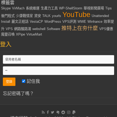
標籤雲
Skype
VirMach
系統維運
生產力工具
WP-ShellStorm
華視新聞廣場
Tips
YouTube
後門程式
少康戰情室
資安
TALK
yourls
Unattended
Install
麗文正經話
VestaCP
WordPress
VPS評測
WWE
Winhance
效率提
推特上在夯什麼
升
VPS
網路酸路湯
webshell
Software
VPS優惠
魔靈召喚
XPipe
VirtueMart
登入
記住我
忘記密碼了嗎？