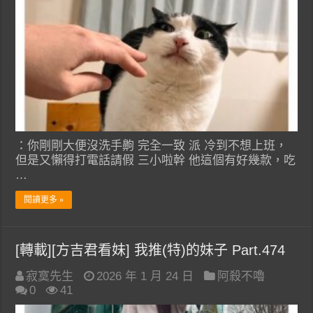
：你剛剛大便沒洗手齁 完全一致 派 冷到不想上班，
但是又懶得打電話請假 三小啦幹 他這個有好幾款，吃
…
閱讀更多 »
[轉載][方吉君看妹] 我推(特)的妹子 Part.474
寂寞先生
2026 年 1 月 24 日
阿殺不嚕
0
41