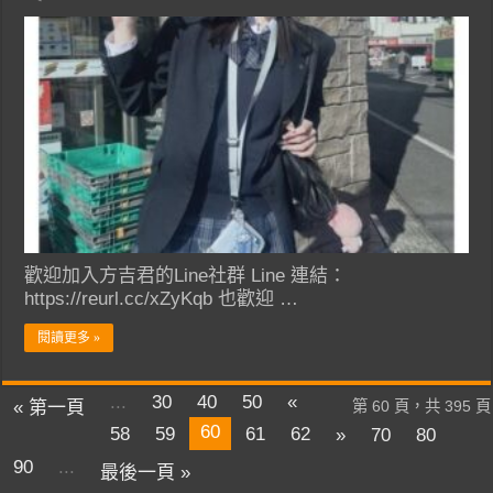
歡迎加入方吉君的Line社群 Line 連結：
https://reurl.cc/xZyKqb 也歡迎 …
閱讀更多 »
...
30
40
50
«
« 第一頁
第 60 頁，共 395 頁
60
58
59
61
62
»
70
80
90
...
最後一頁 »