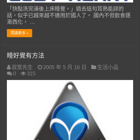
「快點洗完澡後上床睡覺。」過去這句耳熟能詳的
話，似乎已越來越不適用於國人了。 國內不但飲食逐
漸西化， …
閱讀更多 »
睡好覺有方法
寂寞先生
2005 年 5 月 16 日
生活小品
0
315