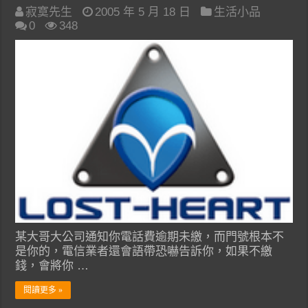
寂寞先生
2005 年 5 月 18 日
生活小品
0
348
某大哥大公司通知你電話費逾期未繳，而門號根本不
是你的，電信業者還會語帶恐嚇告訴你，如果不繳
錢，會將你 …
閱讀更多 »