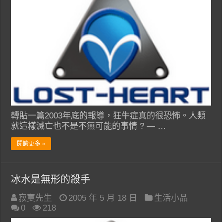
轉貼一篇2003年底的報導，狂牛症真的很恐怖。人類
就這樣滅亡也不是不無可能的事情 ? — …
閱讀更多 »
冰水是無形的殺手
寂寞先生
2005 年 5 月 18 日
生活小品
0
218