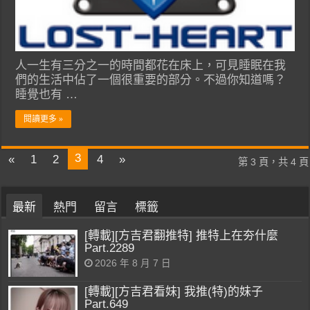
人一生有三分之一的時間都花在床上，可見睡眠在我
們的生活中佔了一個很重要的部分。不過你知道嗎？
睡覺也有 …
閱讀更多 »
3
«
1
2
4
»
第 3 頁，共 4 頁
最新
熱門
留言
標籤
[轉載][方吉君翻推特] 推特上在夯什麼
Part.2289
2026 年 8 月 7 日
[轉載][方吉君看妹] 我推(特)的妹子
Part.649