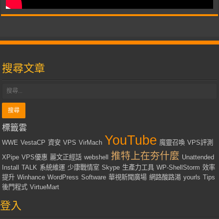
搜尋文章
標籤雲
YouTube
WWE
VestaCP
資安
VPS
VirMach
魔靈召喚
VPS評測
推特上在夯什麼
XPipe
VPS優惠
麗文正經話
webshell
Unattended
Install
TALK
系統維運
少康戰情室
Skype
生產力工具
WP-ShellStorm
效率
提升
Winhance
WordPress
Software
華視新聞廣場
網路酸路湯
yourls
Tips
後門程式
VirtueMart
登入