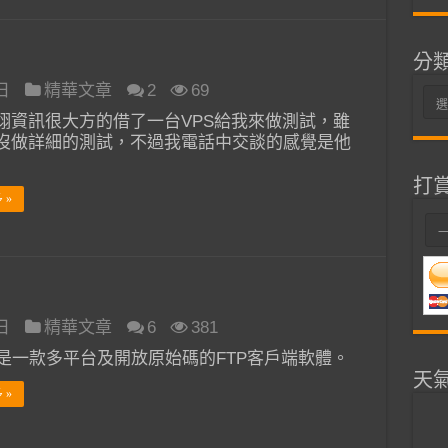
分
 日
精華文章
2
69
分
翊資訊很大方的借了一台VPS給我來做測試，雖
類
沒做詳細的測試，不過我電話中交談的感覺是他
打
 »
 日
精華文章
6
381
TP是一款多平台及開放原始碼的FTP客戶端軟體。
天
 »