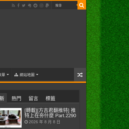
歌單
網站地圖
新
熱門
留言
標籤
[轉載][方吉君翻推特] 推
特上在夯什麼 Part.2290
2026 年 8 月 8 日