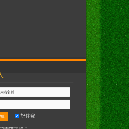
入
記住我