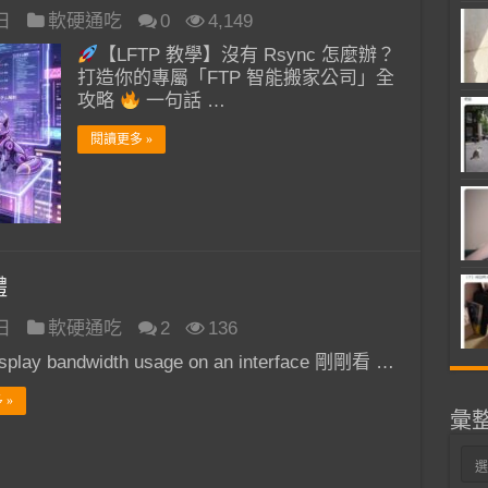
 日
軟硬通吃
0
4,149
【LFTP 教學】沒有 Rsync 怎麼辦？
打造你的專屬「FTP 智能搬家公司」全
攻略
一句話 …
閱讀更多 »
體
 日
軟硬通吃
2
136
display bandwidth usage on an interface 剛剛看 …
 »
彙
彙
整