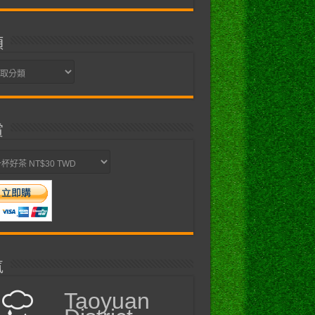
類
賞
氣
Taoyuan