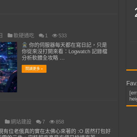
 日
軟硬通吃
1
533
你的伺服器每天都在寫日記，只是
你從來沒打開來看：Logwatch 記錄檔
分析軟體全攻略 …
閱讀更多 »
Fav
[em
hei
日
網站建設
7
858
現有位老俄真的實在太佛心來著的 :O 居然打包好