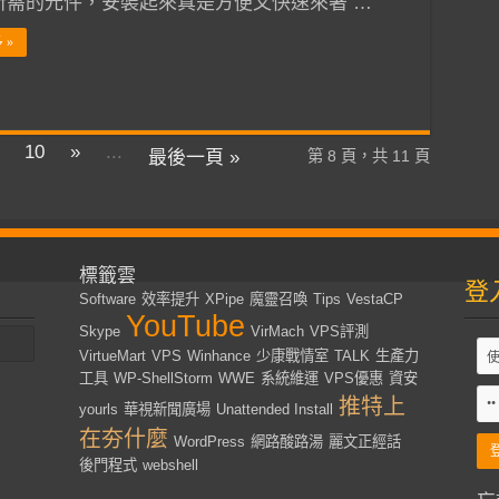
P所需的元件，安裝起來真是方便又快速來著 …
 »
10
»
...
最後一頁 »
第 8 頁，共 11 頁
標籤雲
登
Software
效率提升
XPipe
魔靈召喚
Tips
VestaCP
YouTube
Skype
VirMach
VPS評測
VirtueMart
VPS
Winhance
少康戰情室
TALK
生產力
工具
WP-ShellStorm
WWE
系統維運
VPS優惠
資安
推特上
yourls
華視新聞廣場
Unattended Install
在夯什麼
WordPress
網路酸路湯
麗文正經話
後門程式
webshell