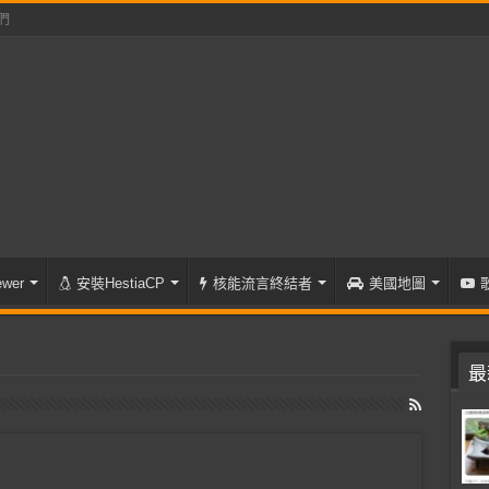
們
wer
安裝HestiaCP
核能流言終結者
美國地圖
最