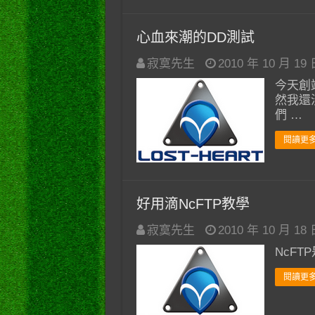
心血來潮的DD測試
寂寞先生
2010 年 10 月 19
今天創
然我還
們 …
閱讀更多
好用滴NcFTP教學
寂寞先生
2010 年 10 月 18
NcF
閱讀更多