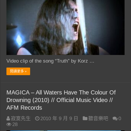
Video clip of the song “Truth” by Korz …
閱讀更多 »
MAGICA – All Waters Have The Colour Of
Drowning (2010) // Official Music Video //
AFM Records
寂寞先生
2010 年 9 月 9 日
聽音樂吧
0
28