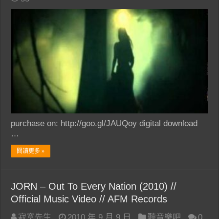
purchase on: http://goo.gl/JAUQoy digital download
…
閱讀更多 »
JORN – Out To Every Nation (2010) //
Official Music Video // AFM Records
寂寞先生
2010 年 9 月 9 日
聽音樂吧
0