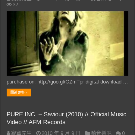
32
purchase on: http://goo.gl/GZmTpr digital download …
閱讀更多 »
PURE INC. – Saviour (2010) // Official Music
Video // AFM Records
寂寞先生
2010 年 9 月 9 日
聽音樂吧
0