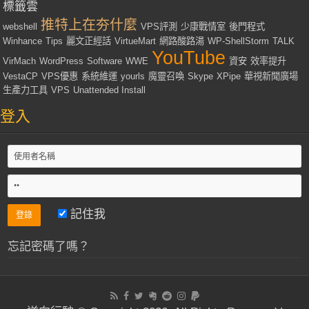
標籤雲
推特上在夯什麼
webshell
VPS評測
少康戰情室
後門程式
Winhance
Tips
麗文正經話
VirtueMart
網路酸路湯
WP-ShellStorm
TALK
YouTube
VirMach
WordPress
Software
WWE
資安
效率提升
VestaCP
VPS優惠
系統維運
yourls
魔靈召喚
Skype
XPipe
華視新聞廣場
生產力工具
VPS
Unattended Install
登入
記住我
忘記密碼了嗎？