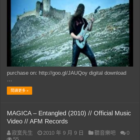
purchase on: http://goo.gl/JAUQoy digital download
…
閱讀更多 »
MAGICA – Entangled (2010) // Official Music
Video // AFM Records
寂寞先生
2010 年 9 月 9 日
聽音樂吧
0
55