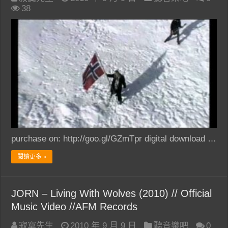
38
purchase on: http://goo.gl/GZmTpr digital download …
閱讀更多 »
JORN – Living With Wolves (2010) // Official
Music Video //AFM Records
寂寞先生
2010 年 9 月 9 日
聽音樂吧
0