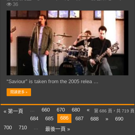
36
“Saviour” is taken from the 2005 relea …
閱讀更多 »
...
660
670
680
«
« 第一頁
第 686 頁，共 719 頁
686
684
685
687
688
»
690
700
710
...
最後一頁 »