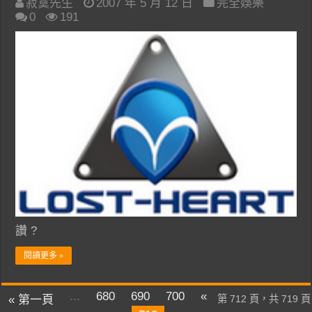
寂寞先生
2007 年 5 月 12 日
完全娛樂
0
191
讚 ?
閱讀更多 »
...
680
690
700
«
« 第一頁
第 712 頁，共 719 頁