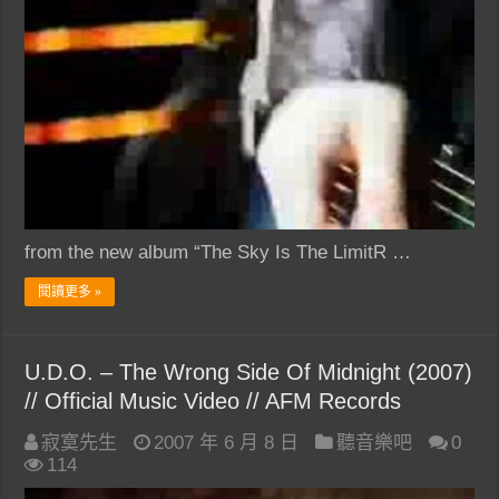
from the new album “The Sky Is The LimitR …
閱讀更多 »
U.D.O. – The Wrong Side Of Midnight (2007)
// Official Music Video // AFM Records
寂寞先生
2007 年 6 月 8 日
聽音樂吧
0
114