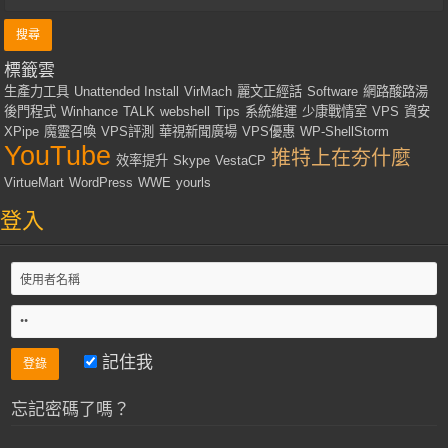
標籤雲
生產力工具
Unattended Install
VirMach
麗文正經話
Software
網路酸路湯
後門程式
Winhance
TALK
webshell
Tips
系統維運
少康戰情室
VPS
資安
XPipe
魔靈召喚
VPS評測
華視新聞廣場
VPS優惠
WP-ShellStorm
YouTube
推特上在夯什麼
效率提升
Skype
VestaCP
VirtueMart
WordPress
WWE
yourls
登入
記住我
忘記密碼了嗎？