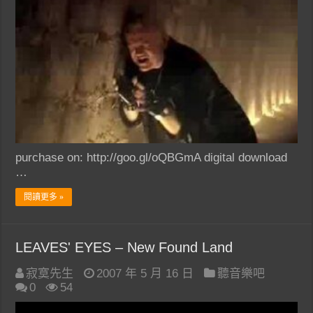
purchase on: http://goo.gl/oQBGmA digital download
…
閱讀更多 »
LEAVES' EYES – New Found Land
寂寞先生
2007 年 5 月 16 日
聽音樂吧
0
54