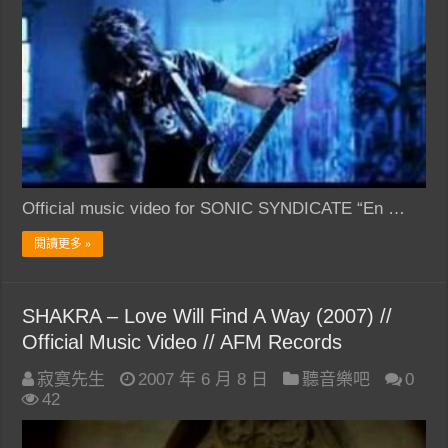
Official music video for SONIC SYNDICATE “En …
閱讀更多 »
SHAKRA – Love Will Find A Way (2007) //
Official Music Video // AFM Records
寂寞先生
2007 年 6 月 8 日
聽音樂吧
0
42