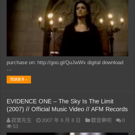
purchase on: http://goo.gl/QuJwWx digital download
…
閱讀更多 »
EVIDENCE ONE – The Sky Is The Limit
(2007) // Official Music Video // AFM Records
寂寞先生
2007 年 6 月 8 日
聽音樂吧
0
53