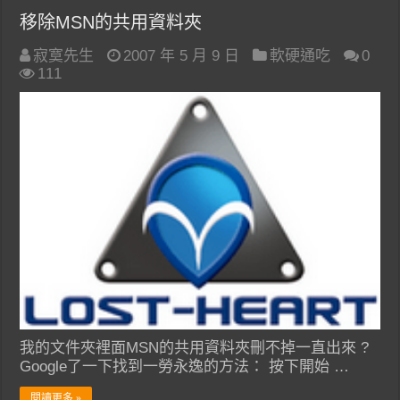
移除MSN的共用資料夾
寂寞先生
2007 年 5 月 9 日
軟硬通吃
0
111
我的文件夾裡面MSN的共用資料夾刪不掉一直出來 ?
Google了一下找到一勞永逸的方法： 按下開始 …
閱讀更多 »