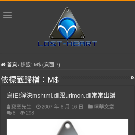
首頁
/
標籤:
M$
(頁面 7)
依標籤歸檔：
M$
鳥IE!解決mshtml.dll跟urlmon.dll常常出錯
寂寞先生
2007 年 6 月 16 日
精華文章
8
298