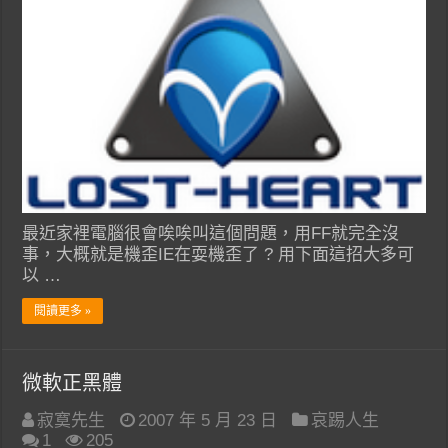
最近家裡電腦很會唉唉叫這個問題，用FF就完全沒
事，大概就是機歪IE在耍機歪了 ? 用下面這招大多可
以 …
閱讀更多 »
微軟正黑體
寂寞先生
2007 年 5 月 23 日
哀踢人生
1
205