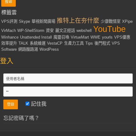
標籤雲
推特上在夯什麼
VPS評測
Skype
華視新聞廣場
少康戰情室
XPipe
YouTube
VirMach
WP-ShellStorm
資安
麗文正經話
webshell
Winhance
Unattended Install
魔靈召喚
VirtueMart
WWE
yourls
VPS優惠
效率提升
TALK
系統維運
VestaCP
生產力工具
Tips
後門程式
VPS
Software
網路酸路湯
WordPress
登入
記住我
忘記密碼了嗎？