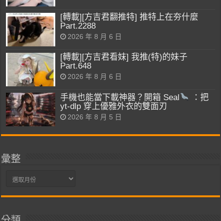
[轉載][方吉君翻推特] 推特上在夯什麼
Part.2288
2026 年 8 月 6 日
[轉載][方吉君看妹] 我推(特)的妹子
Part.648
2026 年 8 月 6 日
手機也能當下載神器？開箱 Seal
：把
yt-dlp 穿上優雅外衣的雙面刃
2026 年 8 月 5 日
彙整
彙
整
分類