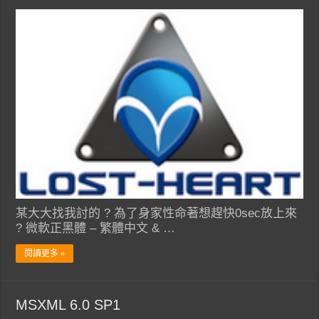
某大大找我討的 ? 為了身家性命著想趕快0sec放上來
? 微軟正黑體 – 繁體中文 & …
閱讀更多 »
MSXML 6.0 SP1