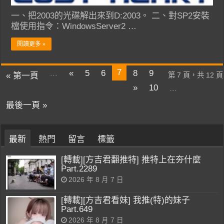
一、把2003的光碟解出來到D:2003。 二、對SP2安裝
檔使用指令：WindowsServer2 …
閱讀更多 »
7
...
«
5
6
8
9
« 第一頁
第 7 頁，共 12 頁
»
10
...
最後一頁 »
最新
熱門
留言
標籤
[轉載][方吉君翻推特] 推特上在夯什麼
Part.2289
2026 年 8 月 7 日
[轉載][方吉君看妹] 我推(特)的妹子
Part.649
2026 年 8 月 7 日