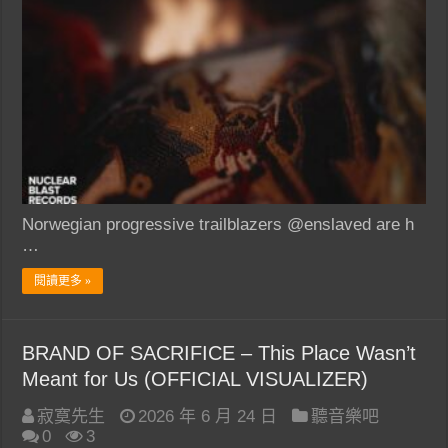
Norwegian progressive trailblazers @enslaved are h
…
閱讀更多 »
BRAND OF SACRIFICE – This Place Wasn’t
Meant for Us (OFFICIAL VISUALIZER)
寂寞先生
2026 年 6 月 24 日
聽音樂吧
0
3