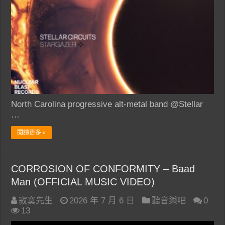
North Carolina progressive alt-metal band @Stellar
…
閱讀更多 »
CORROSION OF CONFORMITY – Baad
Man (OFFICIAL MUSIC VIDEO)
寂寞先生
2026 年 7 月 6 日
聽音樂吧
0
13