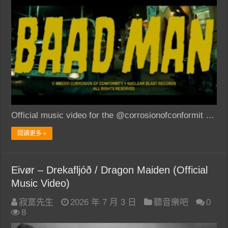
Official music video for the @corrosionofconformit …
閱讀更多 »
Eivør – Drekafljóð / Dragon Maiden (Official
Music Video)
寂寞先生
2026 年 7 月 3 日
聽音樂吧
0
8