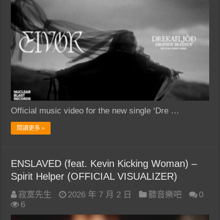
Official music video for the new single ‘Dre …
閱讀更多 »
ENSLAVED (feat. Kevin Kicking Woman) –
Spirit Helper (OFFICIAL VISUALIZER)
寂寞先生
2026 年 7 月 2 日
聽音樂吧
0
6