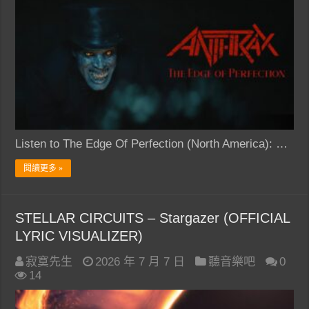
Listen to The Edge Of Perfection (North America): …
閱讀更多 »
STELLAR CIRCUITS – Stargazer (OFFICIAL
LYRIC VISUALIZER)
寂寞先生
2026 年 7 月 7 日
聽音樂吧
0
14