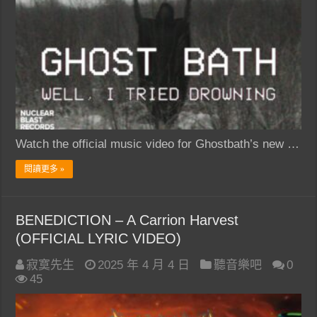
Watch the official music video for Ghostbath’s new …
閱讀更多 »
BENEDICTION – A Carrion Harvest
(OFFICIAL LYRIC VIDEO)
寂寞先生
2025 年 4 月 4 日
聽音樂吧
0
45