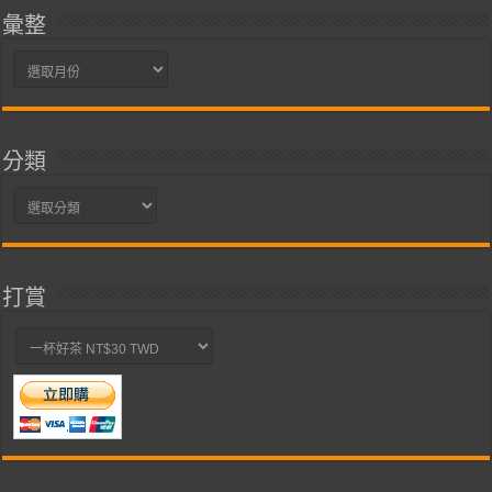
彙整
彙
整
分類
分
類
打賞