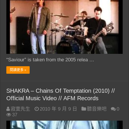
“Saviour” is taken from the 2005 relea …
閱讀更多 »
SHAKRA – Chains Of Temptation (2010) //
Official Music Video // AFM Records
寂寞先生
2010 年 9 月 9 日
聽音樂吧
0
37