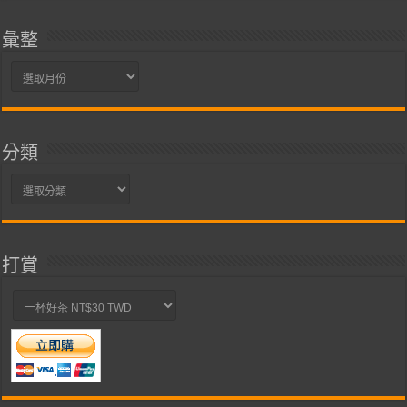
彙整
彙
整
分類
分
類
打賞