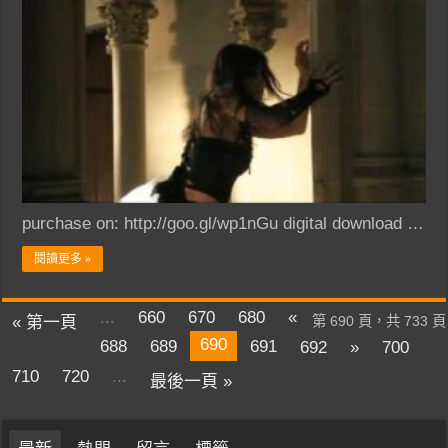
purchase on: http://goo.gl/wp1nGu digital download …
閱讀更多 »
...
660
670
680
«
« 第一頁
第 690 頁，共 733 頁
690
688
689
691
692
»
700
710
720
...
最後一頁 »