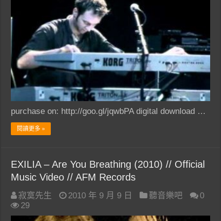
purchase on: http://goo.gl/jqwbPA digital download …
閱讀更多 »
EXILIA – Are You Breathing (2010) // Official
Music Video // AFM Records
寂寞先生
2010 年 9 月 9 日
聽音樂吧
0
29