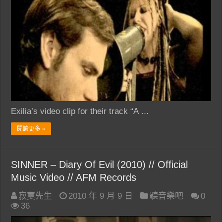
Exilia’s video clip for their track “A …
閱讀更多 »
SINNER – Diary Of Evil (2010) // Official
Music Video // AFM Records
寂寞先生
2010 年 9 月 9 日
聽音樂吧
0
36