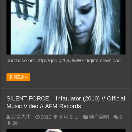
purchase on: http://goo.gl/QuJwWx digital download
…
閱讀更多 »
SILENT FORCE – Infatuator (2010) // Official
Music Video // AFM Records
寂寞先生
2010 年 9 月 9 日
聽音樂吧
0
26