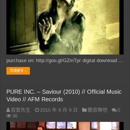
purchase on: http://goo.gl/GZmTpr digital download …
閱讀更多 »
PURE INC. – Saviour (2010) // Official Music
Video // AFM Records
寂寞先生
2010 年 9 月 9 日
聽音樂吧
0
36