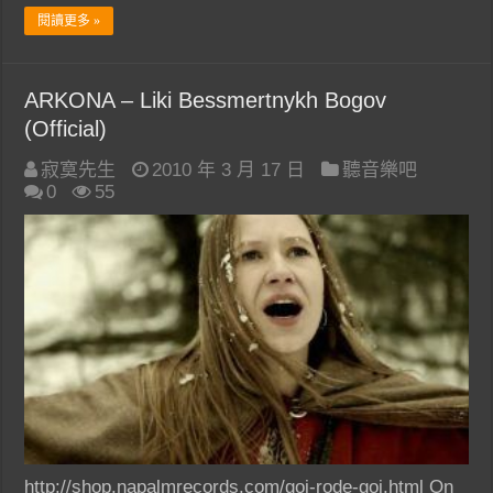
閱讀更多 »
ARKONA – Liki Bessmertnykh Bogov
(Official)
寂寞先生
2010 年 3 月 17 日
聽音樂吧
0
55
http://shop.napalmrecords.com/goi-rode-goi.html On