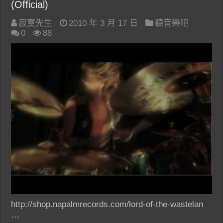
(Official)
寂寞先生
2010 年 3 月 17 日
聽音樂吧
0
88
http://shop.napalmrecords.com/lord-of-the-wastelan
…