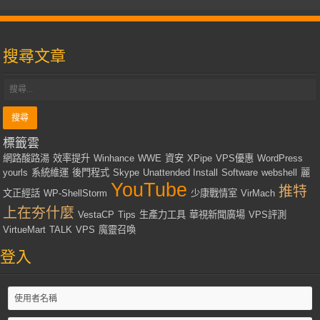
搜尋文章
標籤雲
網路酸路湯
效率提升
Winhance
WWE
資安
XPipe
VPS優惠
WordPress
yourls
系統維運
後門程式
Skype
Unattended Install
Software
webshell
麗
YouTube
推特
文正經話
WP-ShellStorm
少康戰情室
VirMach
上在夯什麼
VestaCP
Tips
生產力工具
華視新聞廣場
VPS評測
VirtueMart
TALK
VPS
魔靈召喚
登入