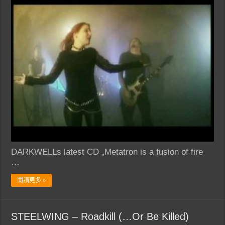
DARKWELLs latest CD „Metatron is a fusion of fire
…
閱讀更多 »
STEELWING – Roadkill (…Or Be Killed)