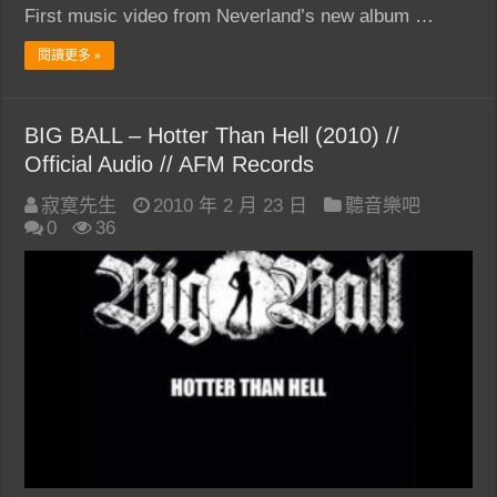
First music video from Neverland’s new album …
閱讀更多 »
BIG BALL – Hotter Than Hell (2010) //
Official Audio // AFM Records
寂寞先生
2010 年 2 月 23 日
聽音樂吧
0
36