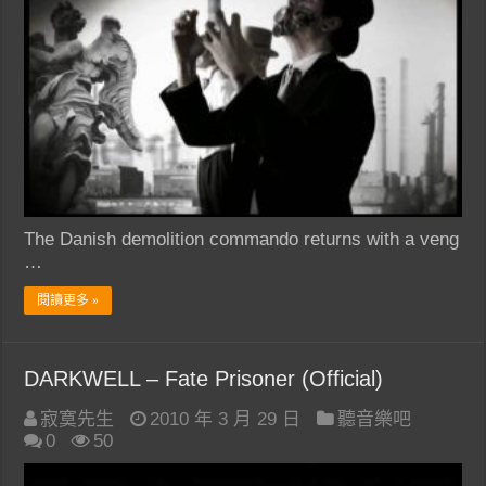
The Danish demolition commando returns with a veng
…
閱讀更多 »
DARKWELL – Fate Prisoner (Official)
寂寞先生
2010 年 3 月 29 日
聽音樂吧
0
50