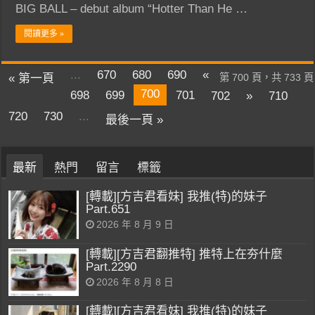
BIG BALL – debut album “Hotter Than He …
閱讀更多 »
...
670
680
690
«
« 第一頁
第 700 頁，共 733 頁
700
698
699
701
702
»
710
720
730
...
最後一頁 »
最新
熱門
留言
標籤
[轉載][方吉君看妹] 我推(特)的妹子
Part.651
2026 年 8 月 9 日
[轉載][方吉君翻推特] 推特上在夯什麼
Part.2290
2026 年 8 月 8 日
[轉載][方吉君看妹] 我推(特)的妹子