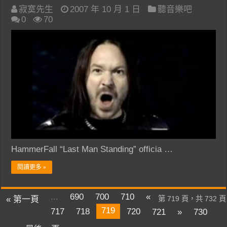
寂寞先生
2007 年 10 月 1 日
聽音樂吧
0
70
HammerFall “Last Man Standing” officia …
閱讀更多 »
...
690
700
710
«
« 第一頁
第 719 頁，共 732 頁
719
717
718
720
721
»
730
...