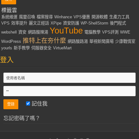
標籤雲
系統維運
魔靈召喚
檔案搜尋
Winhance
VPS優惠
開源軟體
生產力工具
VPS
效率提升
麗文正經話
XPipe
資安防護
WP-ShellStorm
後門程式
YouTube
webshell
資安
網路酸辣湯
電腦教學
VPS評測
WWE
推特上在夯什麼
WordPress
網路酸路湯
華視新聞廣場
少康戰情室
yourls
新手教學
伺服器安全
VirtueMart
登入
記住我
忘記密碼了嗎？