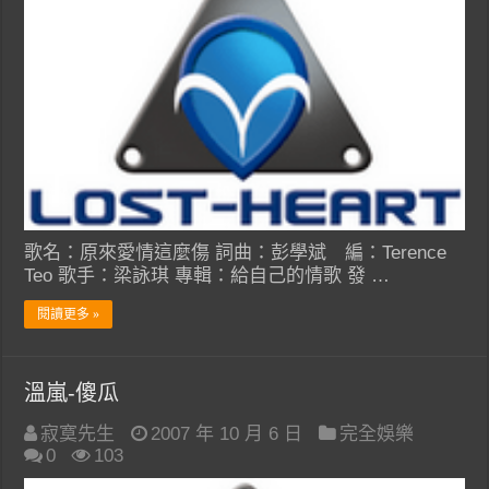
歌名：原來愛情這麼傷 詞曲：彭學斌 編：Terence
Teo 歌手：梁詠琪 專輯：給自己的情歌 發 …
閱讀更多 »
溫嵐-傻瓜
寂寞先生
2007 年 10 月 6 日
完全娛樂
0
103