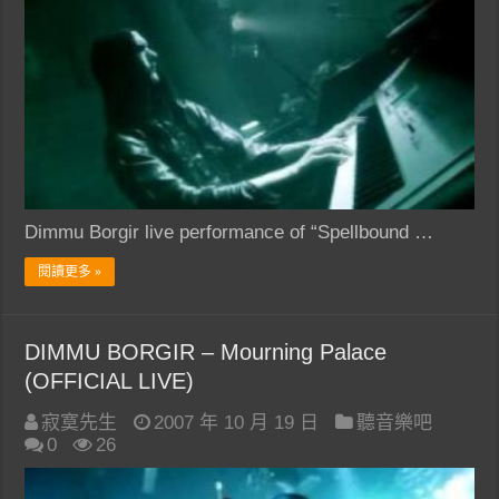
Dimmu Borgir live performance of “Spellbound …
閱讀更多 »
DIMMU BORGIR – Mourning Palace
(OFFICIAL LIVE)
寂寞先生
2007 年 10 月 19 日
聽音樂吧
0
26