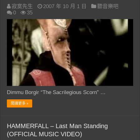
寂寞先生
2007 年 10 月 1 日
聽音樂吧
0
35
Dimmu Borgir “The Sacrilegious Scorn” …
閱讀更多 »
HAMMERFALL – Last Man Standing
(OFFICIAL MUSIC VIDEO)