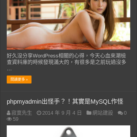
好久沒分享WordPress相關的心得，今天心血來潮檢
查資料庫的時候發現滿大的，有很多是之前玩過沒多
…
閱讀更多 »
phpmyadmin出怪手？！其實是MySQL作怪
寂寞先生
2014 年 9 月 4 日
網站建設
0
59