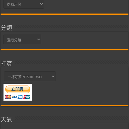
彙
整
分類
分
類
打賞
天氣