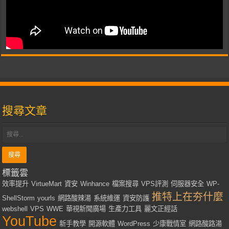
搜尋文章
標籤雲
效率提升
VirtueMart
資安
Winhance
檔案搜尋
VPS評測
伺服器安全
WP-
推特上在夯什麼
ShellStorm
yourls
網路酸辣湯
系統維運
資安防護
webshell
VPS
WWE
華視新聞廣場
生產力工具
麗文正經話
YouTube
新手教學
開源軟體
WordPress
少康戰情室
網路酸路湯