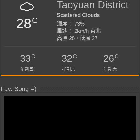
Taoyuan District
Scattered Clouds
28
C
濕度： 73%
風速： 2km/h 東北
高溫 28 • 低溫 27
C
C
C
33
32
26
星期五
星期六
星期天
Fav. Song =)