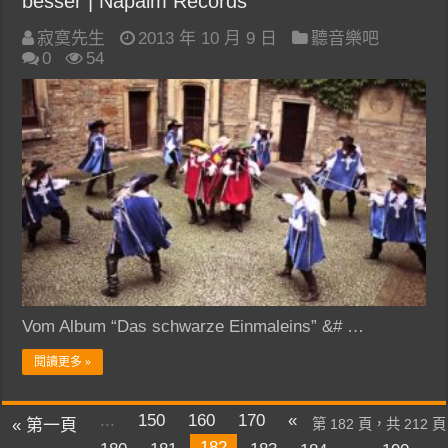
besser | Napalm Records
寂寞先生
2013 年 10 月 9 日
聽音樂吧
0
54
Vom Album “Das schwarze Einmaleins” &# …
閱讀更多 »
...
150
160
170
«
« 第一頁
第 182 頁，共 212 頁
182