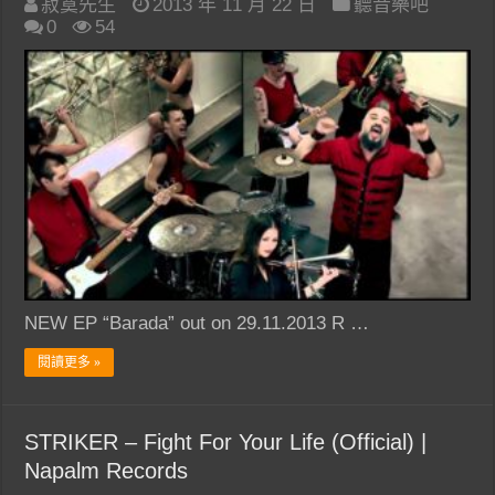
寂寞先生
2013 年 11 月 22 日
聽音樂吧
0
54
NEW EP “Barada” out on 29.11.2013 R …
閱讀更多 »
STRIKER – Fight For Your Life (Official) |
Napalm Records