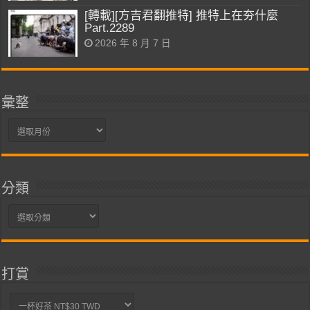
[轉載][方吉君翻推特] 推特上在夯什麼
Part.2289
2026 年 8 月 7 日
彙整
彙
整
分類
分
類
打賞