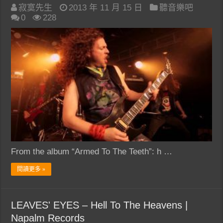
寂寞先生
2013 年 11 月 15 日
聽音樂吧
0
228
From the album “Armed To The Teeth”: h …
閱讀更多 »
LEAVES' EYES – Hell To The Heavens |
Napalm Records