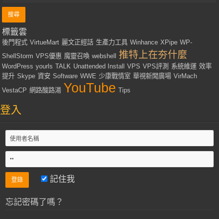
標籤雲
後門程式
VirtueMart
麗文正經話
生產力工具
Winhance
XPipe
WP-
推特上在夯什麼
ShellStorm
VPS優惠
魔靈召喚
webshell
WordPress
yourls
TALK
Unattended Install
VPS
VPS評測
系統維運
效率
提升
Skype
資安
Software
WWE
少康戰情室
華視新聞廣場
VirMach
YouTube
VestaCP
網路酸路湯
Tips
登入
記住我
忘記密碼了嗎？