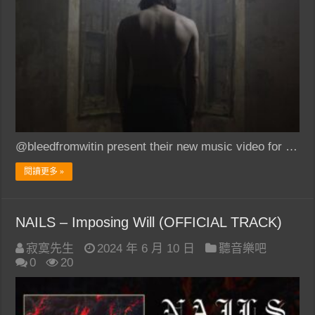
@bleedfromwitin present their new music video for …
閱讀更多 »
NAILS – Imposing Will (OFFICIAL TRACK)
寂寞先生
2024 年 6 月 10 日
聽音樂吧
0
20