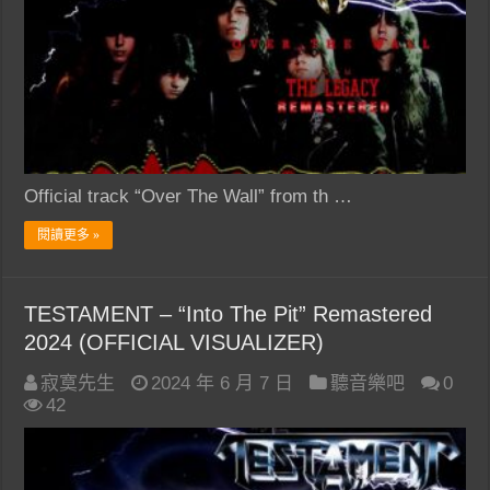
Official track “Over The Wall” from th …
閱讀更多 »
TESTAMENT – “Into The Pit” Remastered
2024 (OFFICIAL VISUALIZER)
寂寞先生
2024 年 6 月 7 日
聽音樂吧
0
42