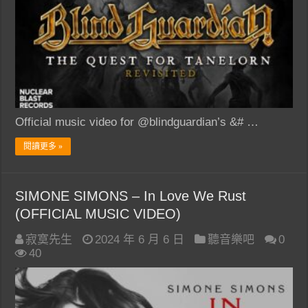
Official music video for @blindguardian’s &# …
閱讀更多 »
SIMONE SIMONS – In Love We Rust
(OFFICIAL MUSIC VIDEO)
寂寞先生
2024 年 6 月 6 日
聽音樂吧
0
40