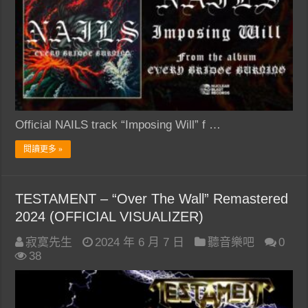
Official NAILS track “Imposing Will” f …
閱讀更多 »
TESTAMENT – “Over The Wall” Remastered
2024 (OFFICIAL VISUALIZER)
寂寞先生
2024 年 6 月 7 日
聽音樂吧
0
38