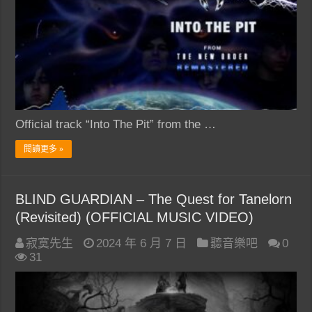
Official track “Into The Pit” from the …
閱讀更多 »
BLIND GUARDIAN – The Quest for Tanelorn
(Revisited) (OFFICIAL MUSIC VIDEO)
寂寞先生
2024 年 6 月 7 日
聽音樂吧
0
31