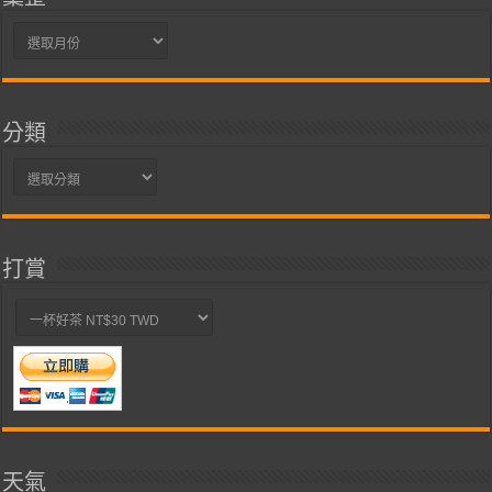
彙
整
分類
分
類
打賞
天氣