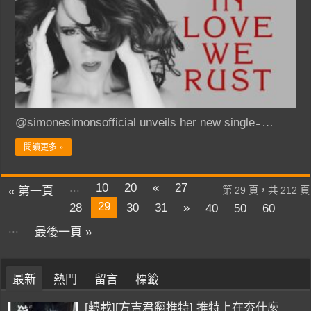
@simonesimonsofficial unveils her new single ̵ …
閱讀更多 »
...
10
20
«
27
« 第一頁
第 29 頁，共 212 頁
29
28
30
31
»
40
50
60
...
最後一頁 »
最新
熱門
留言
標籤
[轉載][方吉君翻推特] 推特上在夯什麼