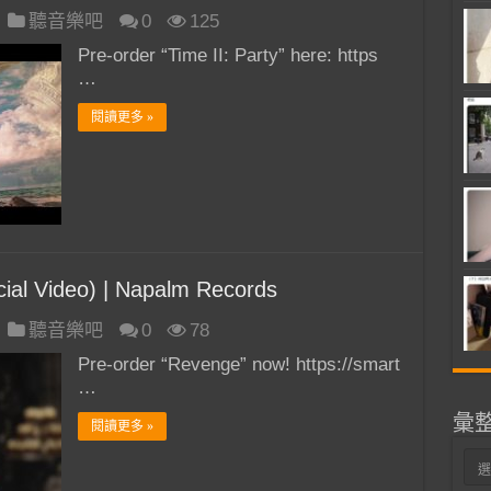
聽音樂吧
0
125
Pre-order “Time II: Party” here: https
…
閱讀更多 »
ial Video) | Napalm Records
聽音樂吧
0
78
Pre-order “Revenge” now! https://smart
…
彙
閱讀更多 »
彙
整