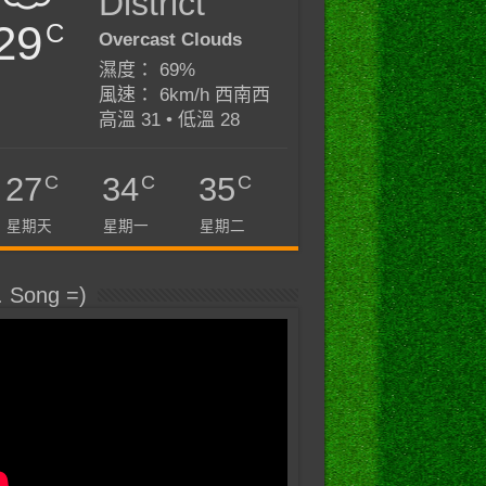
District
29
C
Overcast Clouds
濕度： 69%
風速： 6km/h 西南西
高溫 31 • 低溫 28
C
C
C
27
34
35
星期天
星期一
星期二
. Song =)