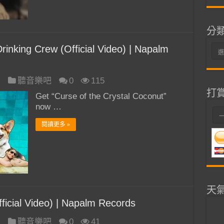
分
nking Crew (Official Video) | Napalm
分
類
日
聽音樂吧
0
115
打
Get “Curse of the Crystal Coconut”
now …
閱讀更多 »
天
icial Video) | Napalm Records
日
聽音樂吧
0
41