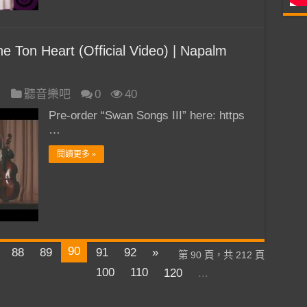
on Heart (Official Video) | Napalm
日
聽音樂吧
0
40
Pre-order “Swan Songs III” here: https
…
閱讀更多 »
90
88
89
91
92
»
第 90 頁，共 212 頁
100
110
120
...