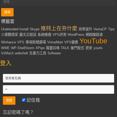
標籤雲
推特上在夯什麼
Unattended Install
Skype
效率提升
VestaCP
Tips
少康戰情室
麗文正經話
系統維運
VPS評測
WordPress
網路酸路湯
YouTube
Winhance
VPS
華視新聞廣場
VirtueMart
VPS優惠
WWE
WP-ShellStorm
XPipe
魔靈召喚
TALK
後門程式
資安
yourls
VirMach
webshell
生產力工具
Software
登入
記住我
忘記密碼了嗎？