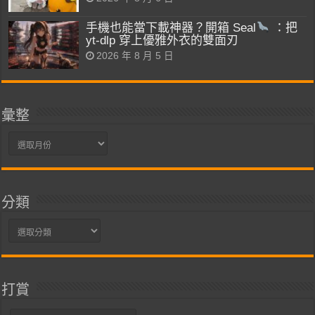
手機也能當下載神器？開箱 Seal
：把
yt-dlp 穿上優雅外衣的雙面刃
2026 年 8 月 5 日
彙整
彙
整
分類
分
類
打賞