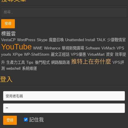
標籤雲
VestaCP
WordPress
Skype
魔靈召喚
Unattended Install
TALK
少康戰情室
YouTube
WWE
Winhance
華視新聞廣場
Software
VirMach
VPS
yourls
XPipe
WP-ShellStorm
麗文正經話
VPS優惠
VirtueMart
資安
效率提
推特上在夯什麼
升
生產力工具
Tips
後門程式
網路酸路湯
VPS評
測
webshell
系統維運
登入
記住我