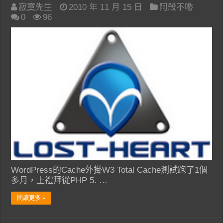
寂寞先生
2010 年 11 月 15 日
阿殺不嚕
0
96
WordPress的Cache外掛W3 Total Cache測試跑了1個
多月，上禮拜從PHP 5. …
閱讀更多 »