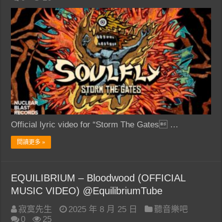
Official lyric video for “Storm The Gates …
閱讀更多 »
EQUILIBRIUM – Bloodwood (OFFICIAL
MUSIC VIDEO) @EquilibriumTube
寂寞先生
2025 年 8 月 25 日
聽音樂吧
0
25