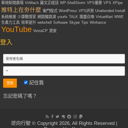
華視新聞廣場
VirMach
麗文正經話
WP-ShellStorm
VPS優惠
VPS
XPipe
推特上在夯什麼
後門程式
WordPress
VPS評測
Unattended Install
系統維運
少康戰情室
網路酸路湯
yourls
TALK
魔靈召喚
VirtueMart
WWE
生產力工具
效率提升
webshell
Software
Skype
Tips
Winhance
YouTube
VestaCP
資安
登入
記住我
忘記密碼了嗎？
逆向行駛 © Copyright 2026, All Rights Reserved |