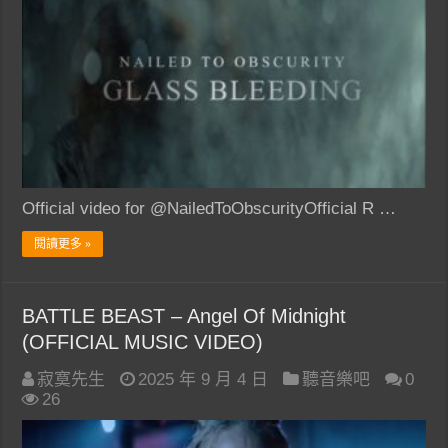
Official video for @NailedToObscurityOfficial R …
閱讀更多 »
BATTLE BEAST – Angel Of Midnight
(OFFICIAL MUSIC VIDEO)
寂寞先生
2025 年 9 月 4 日
聽音樂吧
0
26