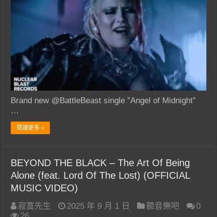
Brand new @BattleBeast single ”Angel of Midnight”
…
閱讀更多 »
BEYOND THE BLACK – The Art Of Being
Alone (feat. Lord Of The Lost) (OFFICIAL
MUSIC VIDEO)
寂寞先生
2025 年 9 月 1 日
聽音樂吧
0
26