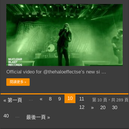
Official video for @thehaloeffectse’s new si …
閱讀更多 »
10
...
«
8
9
11
« 第一頁
第 10 頁，共 289 頁
12
»
20
30
40
...
最後一頁 »