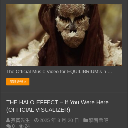
The Official Music Video for EQUILIBRIUM’s n …
閱讀更多 »
THE HALO EFFECT – If You Were Here
(OFFICIAL VISUALIZER)
寂寞先生
2025 年 8 月 20 日
聽音樂吧
0
24