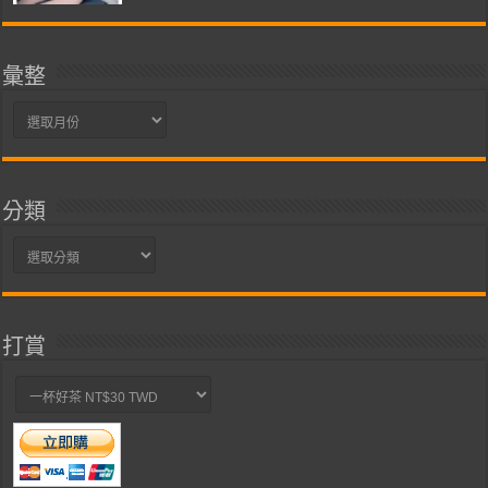
彙整
彙
整
分類
分
類
打賞