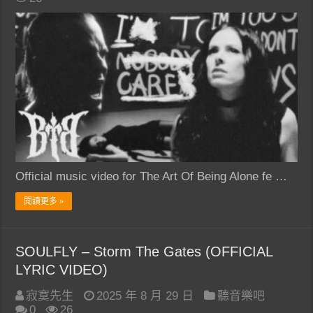
Official music video for The Art Of Being Alone fe …
閱讀更多 »
SOULFLY – Storm The Gates (OFFICIAL
LYRIC VIDEO)
寂寞先生
2025 年 8 月 29 日
聽音樂吧
0
26