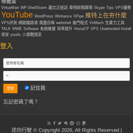
標籤雲
VirtueMart
WP-ShellStorm
麗文正經話
華視新聞廣場
Skype
Tips
VPS優惠
YouTube
推特上在夯什麼
WordPress
Winhance
XPipe
VPS評測
網路酸路湯
魔靈召喚
webshell
後門程式
VirMach
生產力工具
TALK
WWE
Software
系統維運
效率提升
VestaCP
VPS
Unattended Install
資安
yourls
少康戰情室
登入
記住我
忘記密碼了嗎？
逆向行駛 © Copyright 2026, All Rights Reserved |