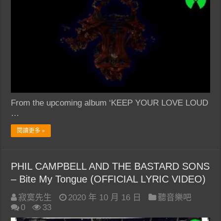
From the upcoming album ‘KEEP YOUR LOVE LOUD
…
閱讀更多 »
PHIL CAMPBELL AND THE BASTARD SONS
– Bite My Tongue (OFFICIAL LYRIC VIDEO)
寂寞先生
2020 年 10 月 16 日
聽音樂吧
0
33