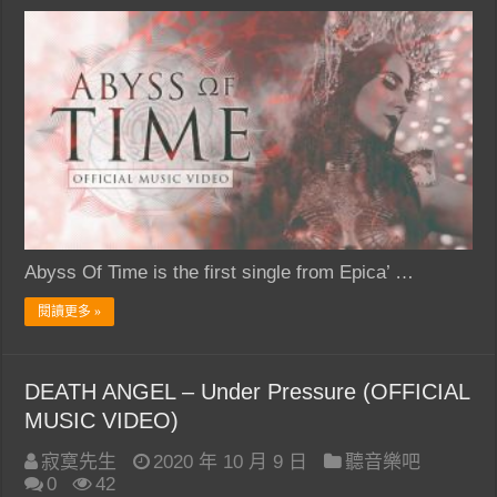
Abyss Of Time is the first single from Epica’ …
閱讀更多 »
DEATH ANGEL – Under Pressure (OFFICIAL
MUSIC VIDEO)
寂寞先生
2020 年 10 月 9 日
聽音樂吧
0
42