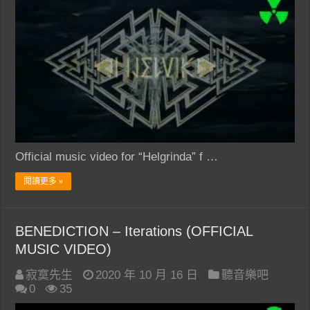
Official music video for “Helgrinda” f …
閱讀更多 »
BENEDICTION – Iterations (OFFICIAL
MUSIC VIDEO)
寂寞先生
2020 年 10 月 16 日
聽音樂吧
0
35