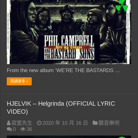
From the new album ‘WE’RE THE BASTARDS …
閱讀更多 »
HJELVIK – Helgrinda (OFFICIAL LYRIC
VIDEO)
寂寞先生
2020 年 10 月 16 日
聽音樂吧
0
36