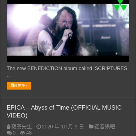
The new BENEDICTION album called ‘SCRIPTURES
…
閱讀更多 »
EPICA – Abyss of Time (OFFICIAL MUSIC
VIDEO)
寂寞先生
2020 年 10 月 9 日
聽音樂吧
0
48