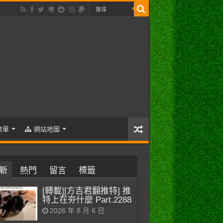
歌單
網站地圖
新
熱門
留言
標籤
[轉載][方吉君翻推特] 推
特上在夯什麼 Part.2288
2026 年 8 月 6 日