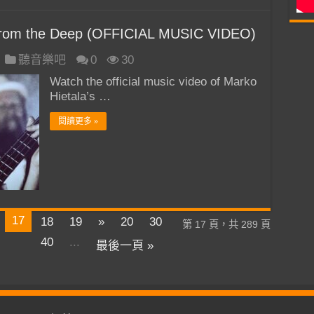
rom the Deep (OFFICIAL MUSIC VIDEO)
聽音樂吧
0
30
Watch the official music video of Marko
Hietala’s …
閱讀更多 »
17
18
19
»
20
30
第 17 頁，共 289 頁
40
...
最後一頁 »