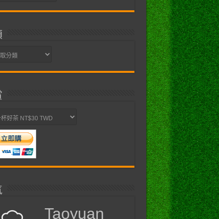
類
賞
氣
Taoyuan