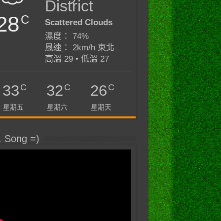
District
28
C
Scattered Clouds
濕度： 74%
風速： 2km/h 東北
高溫 29 • 低溫 27
C
C
C
33
32
26
星期五
星期六
星期天
. Song =)