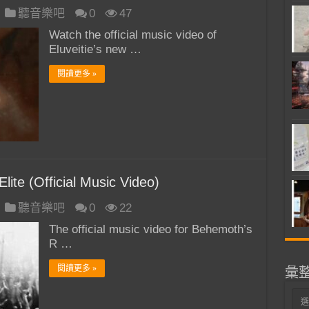
聽音樂吧
0
47
Watch the official music video of
Eluveitie’s new …
閱讀更多 »
e (Official Music Video)
聽音樂吧
0
22
The official music video for Behemoth’s
R …
閱讀更多 »
彙
彙