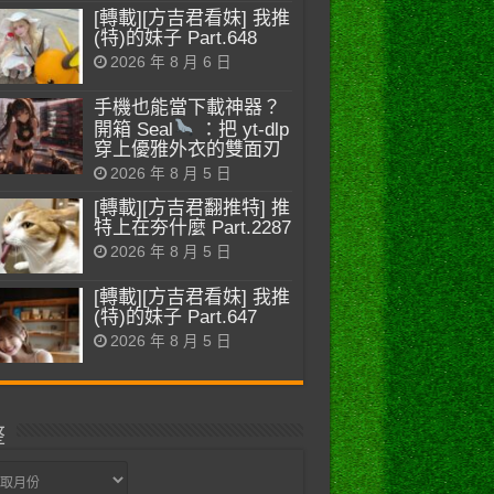
[轉載][方吉君看妹] 我推
(特)的妹子 Part.648
2026 年 8 月 6 日
手機也能當下載神器？
開箱 Seal
：把 yt-dlp
穿上優雅外衣的雙面刃
2026 年 8 月 5 日
[轉載][方吉君翻推特] 推
特上在夯什麼 Part.2287
2026 年 8 月 5 日
[轉載][方吉君看妹] 我推
(特)的妹子 Part.647
2026 年 8 月 5 日
整