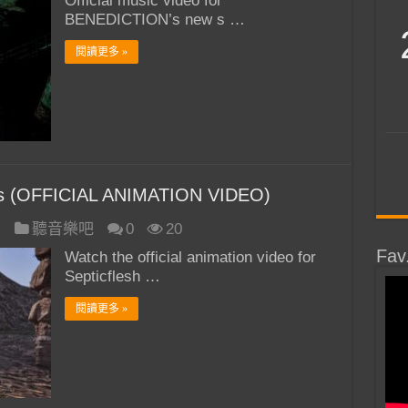
Official music video for
BENEDICTION’s new s …
閱讀更多 »
s (OFFICIAL ANIMATION VIDEO)
日
聽音樂吧
0
20
Fav
Watch the official animation video for
Septicflesh …
閱讀更多 »