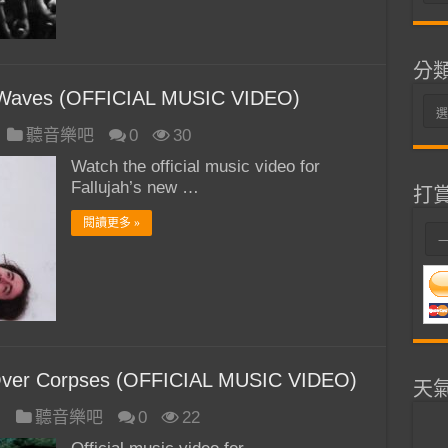
整
分
 Waves (OFFICIAL MUSIC VIDEO)
分
類
聽音樂吧
0
30
Watch the official music video for
Fallujah’s new …
打
閱讀更多 »
ver Corpses (OFFICIAL MUSIC VIDEO)
天
日
聽音樂吧
0
22