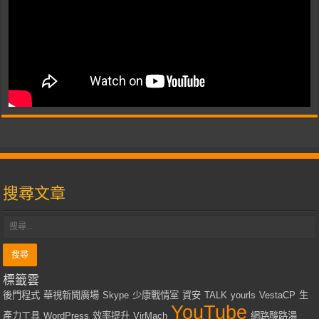
搜尋文章
標籤雲
後門程式
華視新聞廣場
Skype
少康戰情室
資安
TALK
yourls
VestaCP
生
YouTube
產力工具
WordPress
效率提升
VirMach
網路酸路湯