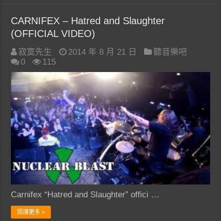
CARNIFEX – Hatred and Slaughter
(OFFICIAL VIDEO)
寂寞先生
2014 年 8 月 21 日
聽音樂吧
0
115
Carnifex “Hatred and Slaughter” offici …
閱讀更多 »