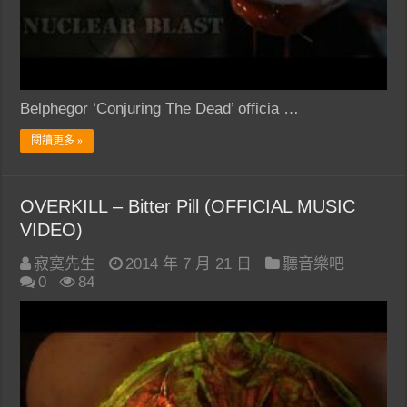
Belphegor ‘Conjuring The Dead’ officia …
閱讀更多 »
OVERKILL – Bitter Pill (OFFICIAL MUSIC
VIDEO)
寂寞先生
2014 年 7 月 21 日
聽音樂吧
0
84