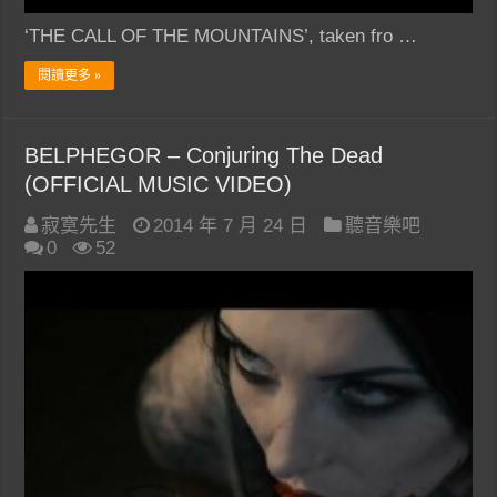
‘THE CALL OF THE MOUNTAINS’, taken fro …
閱讀更多 »
BELPHEGOR – Conjuring The Dead
(OFFICIAL MUSIC VIDEO)
寂寞先生
2014 年 7 月 24 日
聽音樂吧
0
52