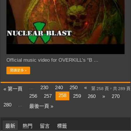
Official music video for OVERKILL’s “B …
閱讀更多 »
...
230
240
250
«
« 第一頁
第 258 頁，共 289 頁
258
256
257
259
260
»
270
280
...
最後一頁 »
最新
熱門
留言
標籤