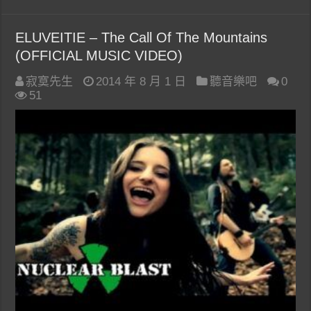
ELUVEITIE – The Call Of The Mountains
(OFFICIAL MUSIC VIDEO)
寂寞先生
2014 年 8 月 1 日
聽音樂吧
0
51