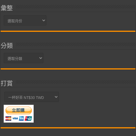
彙整
彙
整
分類
分
類
打賞