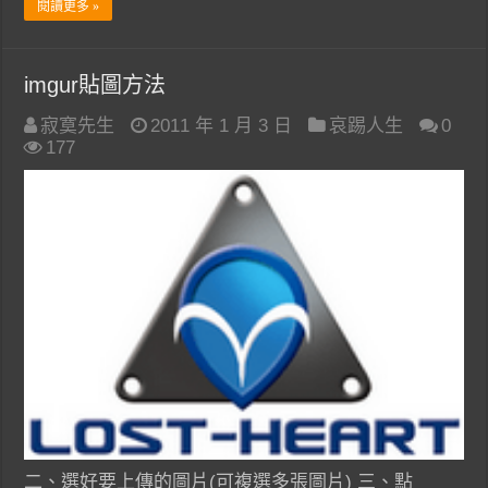
閱讀更多 »
imgur貼圖方法
寂寞先生
2011 年 1 月 3 日
哀踢人生
0
177
二、選好要上傳的圖片(可複選多張圖片) 三、點