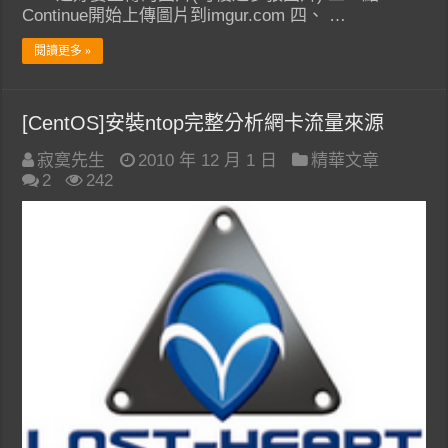
Continue開始上傳圖片到imgur.com 四、 …
閱讀更多 »
[CentOS]安裝ntop完整分析網卡流量來源
寂寞先生
2010 年 12 月 1 日
精華文章
2
242