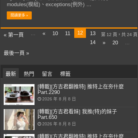
modules(模組)、exceptions(例外) …
閱讀更多 »
12
...
«
10
11
13
« 第一頁
第 12 頁，共 24 頁
14
»
20
...
最後一頁 »
最新
熱門
留言
標籤
[轉載][方吉君翻推特] 推特上在夯什麼
Part.2290
2026 年 8 月 8 日
[轉載][方吉君看妹] 我推(特)的妹子
Part.650
2026 年 8 月 8 日
[轉載][方吉君翻推特] 推特上在夯什麼