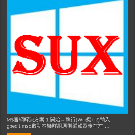
M$官網解決方案 1.開始→執行(Win鍵+R)輸入
gpedit.msc啟動本機群組原則編輯器後在左 …