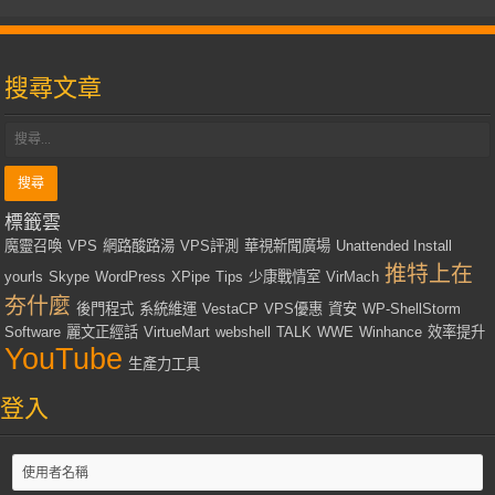
搜尋文章
標籤雲
魔靈召喚
VPS
網路酸路湯
VPS評測
華視新聞廣場
Unattended Install
推特上在
yourls
Skype
WordPress
XPipe
Tips
少康戰情室
VirMach
夯什麼
後門程式
系統維運
VestaCP
VPS優惠
資安
WP-ShellStorm
Software
麗文正經話
VirtueMart
webshell
TALK
WWE
Winhance
效率提升
YouTube
生產力工具
登入