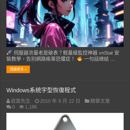
伺服器流量老是破表？輕量級監控神器 vnStat 安
裝教學，告別網路帳單恐懼症！
一句話總結 …
閱讀更多 »
Windows系統字型恢復程式
寂寞先生
2010 年 9 月 22 日
精華文章
0
1,186