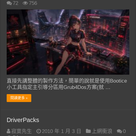
72
756
直接先講整體的製作方法，簡單的說就是使用Bootice
小工具指定主引導分區用Grub4Dos方案(就 …
閱讀更多 »
DriverPacks
寂寞先生
2010 年 1 月 3 日
上網衝浪
0