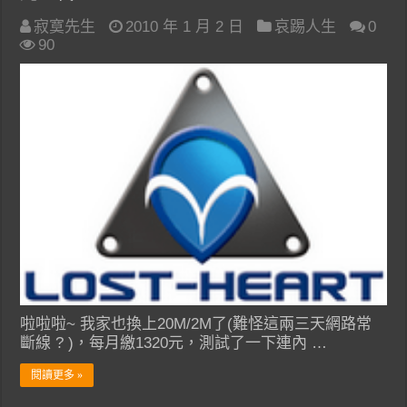
寂寞先生
2010 年 1 月 2 日
哀踢人生
0
90
啦啦啦~ 我家也換上20M/2M了(難怪這兩三天網路常
斷線 ? )，每月繳1320元，測試了一下連內 …
閱讀更多 »