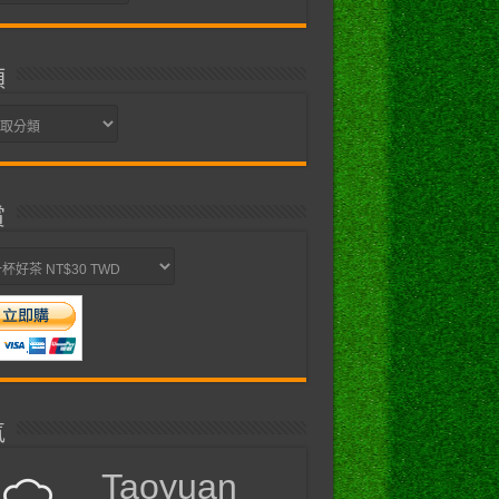
類
賞
氣
Taoyuan