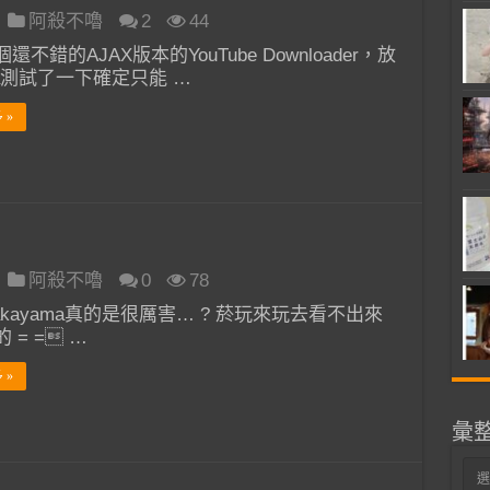
阿殺不嚕
2
44
還不錯的AJAX版本的YouTube Downloader，放
la測試了一下確定只能 …
 »
阿殺不嚕
0
78
l Takayama真的是很厲害… ? 菸玩來玩去看不出來
 = = …
 »
彙
彙