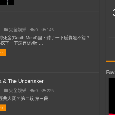
日
完全娛樂
0
145
死金(Death Metal)團，聽了一下感覺還不錯 ?
ube挖了一下還有MV喔 …
 »
Fav
a & The Undertaker
日
完全娛樂
0
225
經典大賽 ? 第二段 第三段
 »