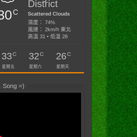
District
30
C
Scattered Clouds
濕度： 74%
風速： 2km/h 東北
高溫 31 • 低溫 28
C
C
C
33
32
26
星期五
星期六
星期天
. Song =)