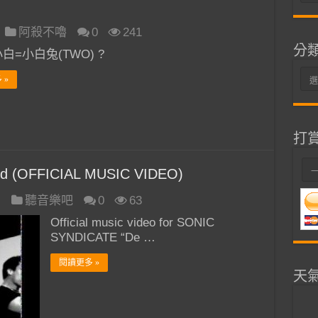
整
阿殺不嚕
0
241
分
白=小白兔(TWO) ?
分
 »
類
打
d (OFFICIAL MUSIC VIDEO)
日
聽音樂吧
0
63
Official music video for SONIC
SYNDICATE “De …
閱讀更多 »
天