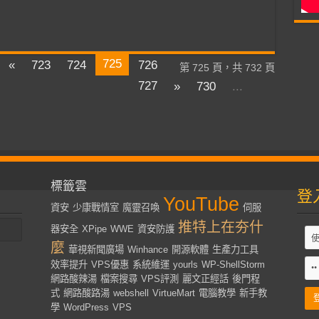
725
«
723
724
726
第 725 頁，共 732 頁
727
»
730
...
標籤雲
登
YouTube
資安
少康戰情室
魔靈召喚
伺服
推特上在夯什
器安全
XPipe
WWE
資安防護
麼
華視新聞廣場
Winhance
開源軟體
生產力工具
效率提升
VPS優惠
系統維運
yourls
WP-ShellStorm
網路酸辣湯
檔案搜尋
VPS評測
麗文正經話
後門程
式
網路酸路湯
webshell
VirtueMart
電腦教學
新手教
學
WordPress
VPS