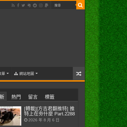
歌單
網站地圖
新
熱門
留言
標籤
[轉載][方吉君翻推特] 推
特上在夯什麼 Part.2288
2026 年 8 月 6 日