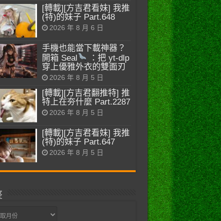
[轉載][方吉君看妹] 我推
(特)的妹子 Part.648
2026 年 8 月 6 日
手機也能當下載神器？
開箱 Seal
：把 yt-dlp
穿上優雅外衣的雙面刃
2026 年 8 月 5 日
[轉載][方吉君翻推特] 推
特上在夯什麼 Part.2287
2026 年 8 月 5 日
[轉載][方吉君看妹] 我推
(特)的妹子 Part.647
2026 年 8 月 5 日
整