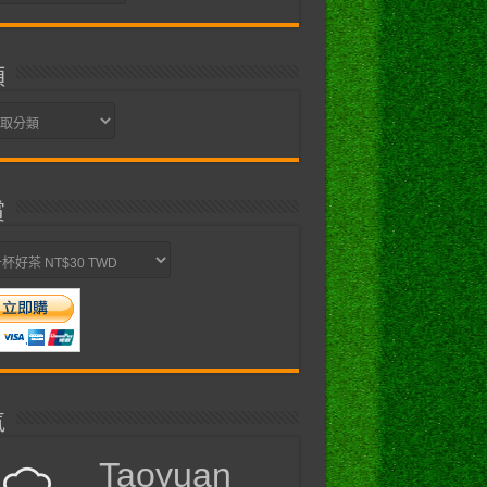
類
賞
氣
Taoyuan