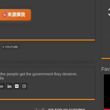
來源摸我
YOUTUBE
Fav
 the people get the government they deserve.
lle
be
下一篇：
FIT FOR AN AUTOPSY