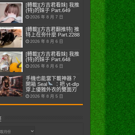
[轉載][方吉君看妹] 我推
(特)的妹子 Part.649
2026 年 8 月 7 日
[轉載][方吉君翻推特] 推
特上在夯什麼 Part.2288
2026 年 8 月 6 日
[轉載][方吉君看妹] 我推
(特)的妹子 Part.648
2026 年 8 月 6 日
手機也能當下載神器？
開箱 Seal
：把 yt-dlp
穿上優雅外衣的雙面刃
2026 年 8 月 5 日
整