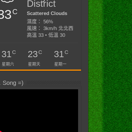
District
33
C
Scattered Clouds
濕度： 56%
風速： 3km/h 北北西
高溫 33 • 低溫 30
C
C
C
31
23
31
星期六
星期天
星期一
. Song =)