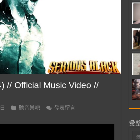
 // Official Music Video //
 日
聽音樂吧
發表留言
彙
彙