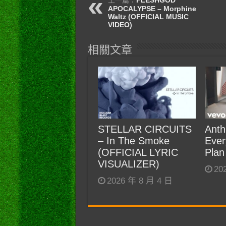
APOCALYPSE – Morphine
Waltz (OFFICIAL MUSIC
VIDEO)
相關文章
STELLAR CIRCUITS
Anth
– In The Smoke
Ever
(OFFICIAL LYRIC
Plan
VISUALIZER)
20
2026 年 8 月 4 日