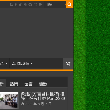
歌單
網站地圖
新
熱門
留言
標籤
[轉載][方吉君翻推特] 推
特上在夯什麼 Part.2289
2026 年 8 月 7 日