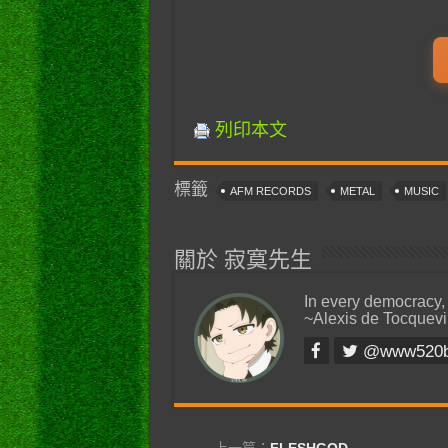
列印本文
標籤
AFM RECORDS
METAL
MUSIC
關於 寂寞先生
In every democracy,
~Alexis de Tocquevi
@www520
上一篇：
FLESHGOD