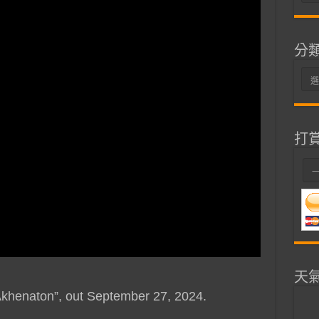
整
分
分
類
打
天
Akhenaton”, out September 27, 2024.