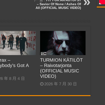
– Savior Of None / Ashes Of
All (OFFICIAL MUSIC VIDEO)
rax –
TURMION KÄTILÖT
ybody’s Got A
– Raivotarjonta
(OFFICIAL MUSIC
VIDEO)
26 年 8 月 4 日
2026 年 7 月 30 日