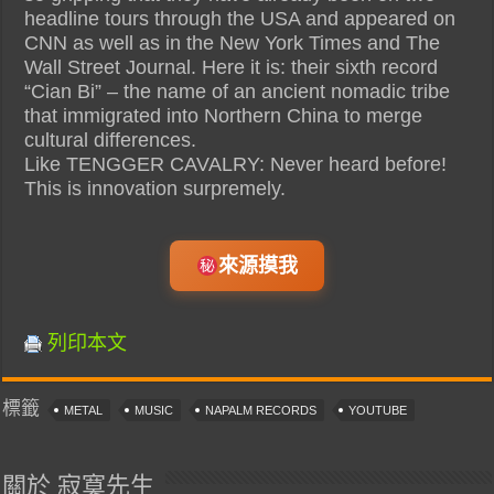
headline tours through the USA and appeared on
CNN as well as in the New York Times and The
Wall Street Journal. Here it is: their sixth record
“Cian Bi” – the name of an ancient nomadic tribe
that immigrated into Northern China to merge
cultural differences.
Like TENGGER CAVALRY: Never heard before!
This is innovation surpremely.
來源摸我
列印本文
標籤
METAL
MUSIC
NAPALM RECORDS
YOUTUBE
關於 寂寞先生