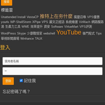
標籤雲
推特上在夯什麼
Unattended Install
VestaCP
魔靈召喚
VPS優惠
yourls
WP-ShellStorm
XPipe
VPS
麗文正經話
系統維運
VirMach
網路酸路
湯
生產力工具
WWE
效率提升
資安
Software
VirtueMart
VPS評測
YouTube
WordPress
Skype
少康戰情室
webshell
後門程式
Tips
華視新聞廣場
Winhance
TALK
登入
記住我
忘記密碼了嗎？