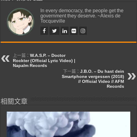
In every democracy, the people get the
government they deserve. ~Alexis de
Tocqueville
上一篇：
W.A.S.P. – Doctor
Rockter (Official Lyric Video) |
Napalm Records
下一篇：
J.B.O. – Du hast dein
Smartphone vergessen (2018)
// Official Video // AFM
Records
相關文章