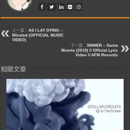
上一篇：
AS I LAY DYING –
Blinded (OFFICIAL MUSIC
VIDEO)
下一篇：
SINNER – Santa
Muerte (2019) // Official Lyric
Video // AFM Records
相關文章