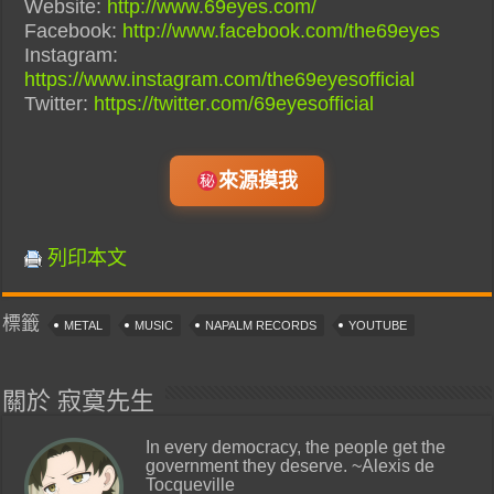
Website:
http://www.69eyes.com/
Facebook:
http://www.facebook.com/the69eyes
Instagram:
https://www.instagram.com/the69eyesofficial
Twitter:
https://twitter.com/69eyesofficial
來源摸我
列印本文
標籤
METAL
MUSIC
NAPALM RECORDS
YOUTUBE
關於 寂寞先生
In every democracy, the people get the
government they deserve. ~Alexis de
Tocqueville