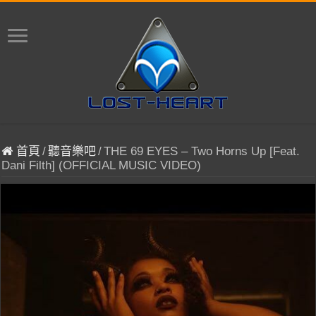
首頁
/
聽音樂吧
/
THE 69 EYES – Two Horns Up [Feat.
Dani Filth] (OFFICIAL MUSIC VIDEO)