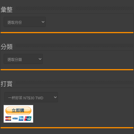
彙整
彙
整
分類
分
類
打賞