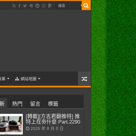
歌單
網站地圖
新
熱門
留言
標籤
[轉載][方吉君翻推特] 推
特上在夯什麼 Part.2290
2026 年 8 月 8 日