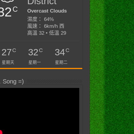
District
32
C
Overcast Clouds
濕度： 64%
風速： 6km/h 西
高溫 32 • 低溫 29
C
C
C
27
32
34
星期天
星期一
星期二
. Song =)