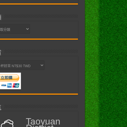
類
賞
氣
Taoyuan