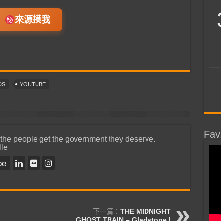
來源摸我
DS
YOUTUBE
Fav
 the people get the government they deserve.
lle
be
下一篇：
THE MIDNIGHT
GHOST TRAIN – Gladstone |