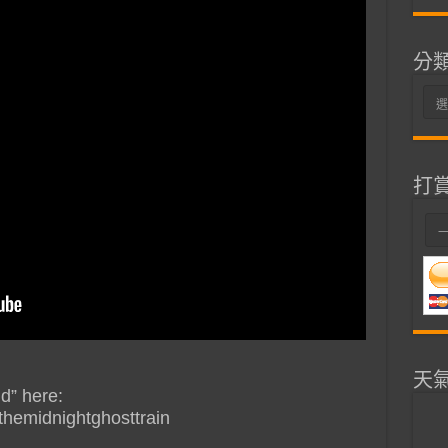
分
分
類
打
天
d” here:
themidnightghosttrain