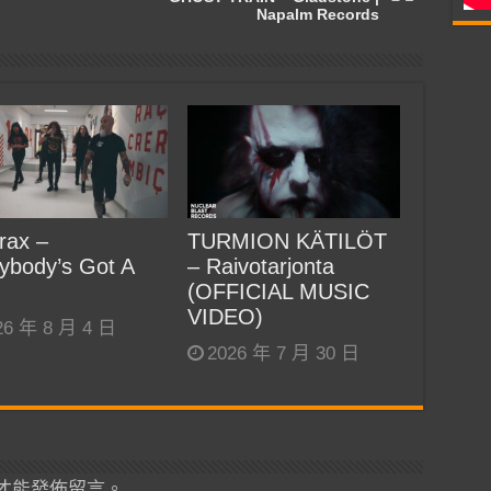
Napalm Records
rax –
TURMION KÄTILÖT
ybody’s Got A
– Raivotarjonta
(OFFICIAL MUSIC
VIDEO)
26 年 8 月 4 日
2026 年 7 月 30 日
才能發佈留言。