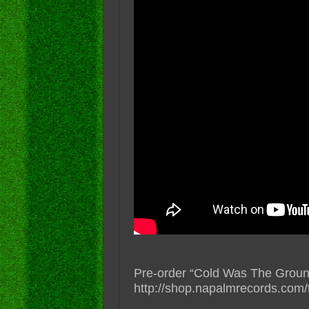
Pre-order “Cold Was The Groun
http://shop.napalmrecords.com/