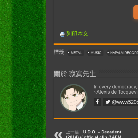
列印本文
標籤
METAL
MUSIC
NAPALM RECOR
關於 寂寞先生
In every democracy,
~Alexis de Tocquevi
@www520
上一篇：
U.D.O. – Decadent
(2014) // official clip // AFM