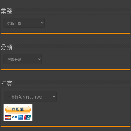
彙整
彙
整
分類
分
類
打賞