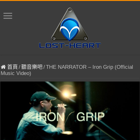
首頁
/
聽音樂吧
/
THE NARRATOR – Iron Grip (Official
Music Video)