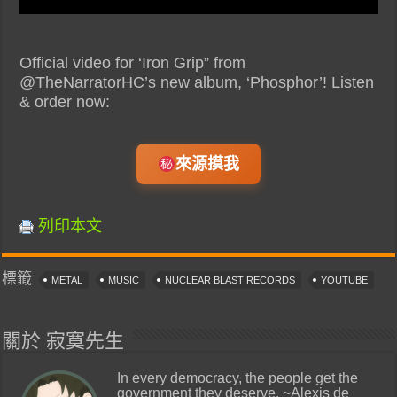
Official video for ‘Iron Grip” from
@TheNarratorHC’s new album, ‘Phosphor’! Listen
& order now:
來源摸我
列印本文
標籤
METAL
MUSIC
NUCLEAR BLAST RECORDS
YOUTUBE
關於 寂寞先生
In every democracy, the people get the
government they deserve. ~Alexis de