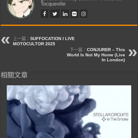
Tocqueville
上一篇：
SUFFOCATION l LIVE
MOTOCULTOR 2025
下一篇：
CONJURER – This
World Is Not My Home (Live
In London)
相關文章