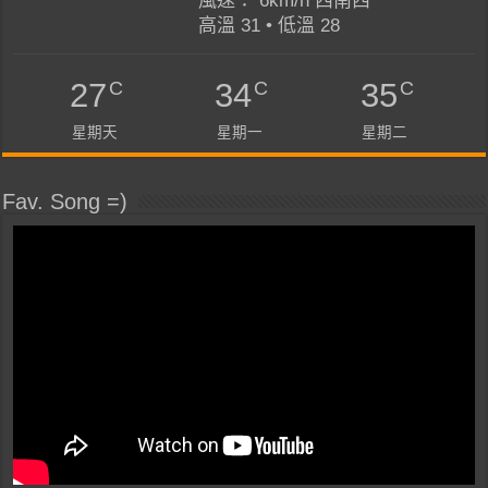
風速： 6km/h 西南西
高溫 31 • 低溫 28
C
C
C
27
34
35
星期天
星期一
星期二
Fav. Song =)