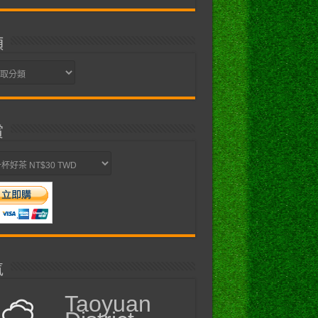
類
賞
氣
Taoyuan