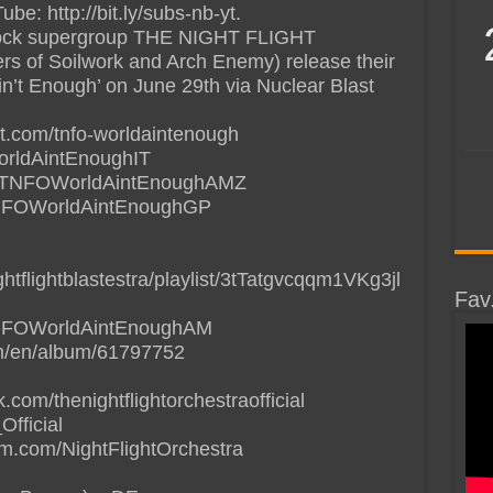
be: http://bit.ly/subs-nb-yt.
 rock supergroup THE NIGHT FLIGHT
of Soilwork and Arch Enemy) release their
’t Enough’ on June 29th via Nuclear Blast
ast.com/tnfo-worldaintenough
WorldAintEnoughIT
de/TNFOWorldAintEnoughAMZ
/TNFOWorldAintEnoughGP
ghtflightblastestra/playlist/3tTatgvcqqm1VKg3jl
Fav
/TNFOWorldAintEnoughAM
om/en/album/61797752
com/thenightflightorchestraofficial
Official
am.com/NightFlightOrchestra