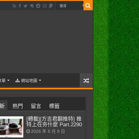
歌單
網站地圖
新
熱門
留言
標籤
[轉載][方吉君翻推特] 推
特上在夯什麼 Part.2290
2026 年 8 月 8 日