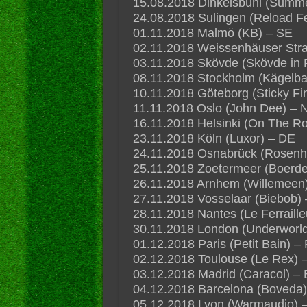
15.08.2018 Dinkelsbühl (Summ
24.08.2018 Sulingen (Reload Fe
01.11.2018 Malmö (KB) – SE
02.11.2018 Weissenhäuser Str
03.11.2018 Skövde (Skövde in 
08.11.2018 Stockholm (Kägelb
10.11.2018 Göteborg (Sticky Fi
11.11.2018 Oslo (John Dee) – 
16.11.2018 Helsinki (On The Ro
23.11.2018 Köln (Luxor) – DE
24.11.2018 Osnabrück (Rosenh
25.11.2018 Zoetermeer (Boerder
26.11.2018 Arnhem (Willemeen
27.11.2018 Vosselaar (Biebob)
28.11.2018 Nantes (Le Ferraille
30.11.2018 London (Underworl
01.12.2018 Paris (Petit Bain) –
02.12.2018 Toulouse (Le Rex) 
03.12.2018 Madrid (Caracol) –
04.12.2018 Barcelona (Boveda)
05.12.2018 Lyon (Warmaudio) 