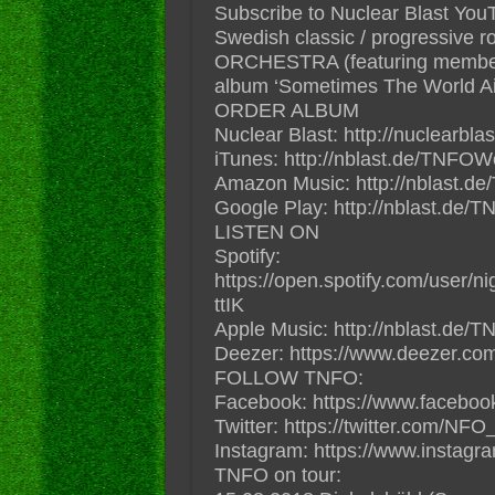
Subscribe to Nuclear Blast YouTu
Swedish classic / progressive
ORCHESTRA (featuring members 
album ‘Sometimes The World Ain
ORDER ALBUM
Nuclear Blast: http://nuclearbl
iTunes: http://nblast.de/TNFO
Amazon Music: http://nblast.
Google Play: http://nblast.de
LISTEN ON
Spotify:
https://open.spotify.com/user/ni
ttIK
Apple Music: http://nblast.de
Deezer: https://www.deezer.c
FOLLOW TNFO:
Facebook: https://www.facebook.
Twitter: https://twitter.com/NFO_
Instagram: https://www.instagr
TNFO on tour: