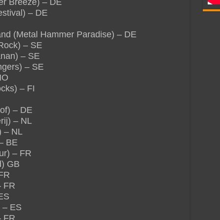
er Breeze) – DE
stival) – DE
and (Metal Hammer Paradise) – DE
Rock) – SE
anan) – SE
ngers) – SE
NO
cks) – FI
of) – DE
ij) – NL
) – NL
 – BE
ur) – FR
d) GB
 FR
– FR
 ES
 – ES
– FR