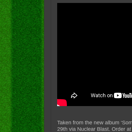
Taken from the new album ‘Som
29th via Nuclear Blast. Order at