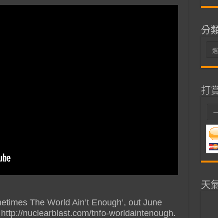
分
分
類
打
天
etimes The World Ain’t Enough’, out June
 http://nuclearblast.com/tnfo-worldaintenough.