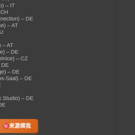
) – IT
 CH
nection) – DE
e) – AT
HU
 – AT
e) – DE
lnice) – CZ
– DE
ge) – DE
os-Saal) – DE
E
E
 Studio) – DE
DE
來源摸我