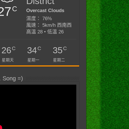
District
27
C
Overcast Clouds
濕度： 76%
風速： 5km/h 西南西
高溫 28 • 低溫 26
C
C
C
26
34
35
星期天
星期一
星期二
. Song =)