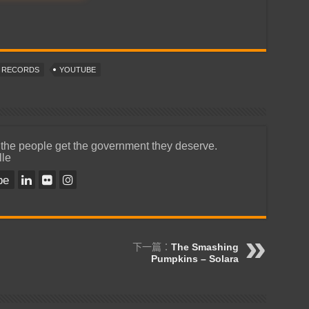
T RECORDS
YOUTUBE
 the people get the government they deserve.
lle
be
下一篇：
The Smashing
Pumpkins – Solara