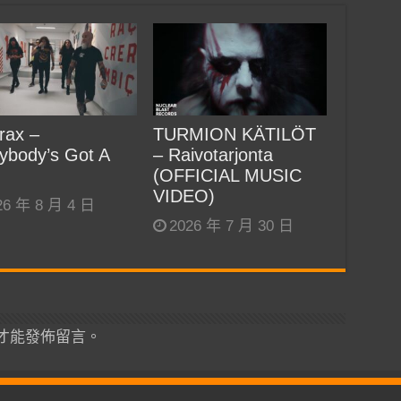
rax –
TURMION KÄTILÖT
ybody’s Got A
– Raivotarjonta
(OFFICIAL MUSIC
VIDEO)
26 年 8 月 4 日
2026 年 7 月 30 日
才能發佈留言。