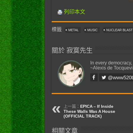
列印本文
標籤
METAL
MUSIC
NUCLEAR BLAS
關於 寂寞先生
In every democracy,
~Alexis de Tocquevi
@www520
上一篇：
EPICA – If Inside
These Walls Was A House
(OFFICIAL TRACK)
相關文章