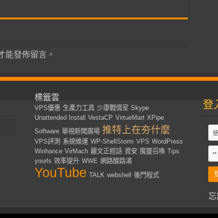
才能發佈留言。
標籤雲
登
VPS優惠
生產力工具
少康戰情室
Skype
Unattended Install
VestaCP
VirtueMart
XPipe
推特上在夯什麼
Software
華視新聞廣場
VPS評測
系統維運
WP-ShellStorm
VPS
WordPress
Winhance
VirMach
麗文正經話
資安
魔靈召喚
Tips
yourls
效率提升
WWE
網路酸路湯
YouTube
TALK
webshell
後門程式
忘