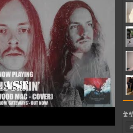
彙
彙
整