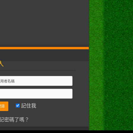
入
記住我
記密碼了嗎？