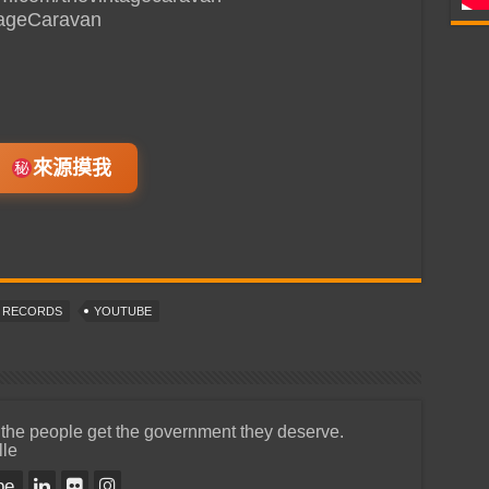
ntageCaravan
來源摸我
T RECORDS
YOUTUBE
 the people get the government they deserve.
lle
be