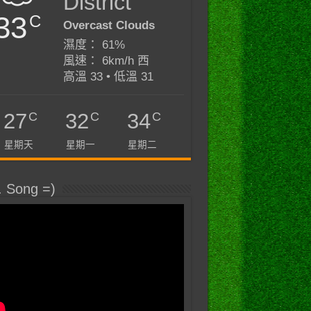
District
33
C
Overcast Clouds
濕度： 61%
風速： 6km/h 西
高溫 33 • 低溫 31
C
C
C
27
32
34
星期天
星期一
星期二
. Song =)