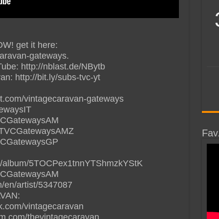
! get it here:
ecaravan-gateways.
ube: http://nblast.de/NBytb
: http://bit.ly/subs-tvc-yt
ast.com/vintagecaravan-gateways
tewaysIT
/TVCGatewaysAM
de/TVCGatewaysAMZ
Fav
/TVCGatewaysGP
y.com/album/5TOCPex1tnnYTShmzkYStK
/TVCGatewaysAM
/en/artist/5347087
VAN:
k.com/vintagecaravan
am.com/thevintagecaravan