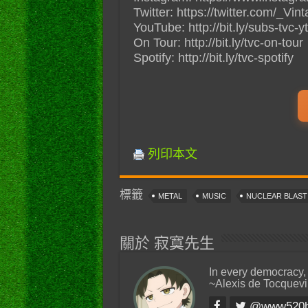
Twitter: https://twitter.com/_Vi
YouTube: http://bit.ly/subs-tvc-yt
On Tour: http://bit.ly/tvc-on-tour
Spotify: http://bit.ly/tvc-spotify
列印本文
標籤
METAL
MUSIC
NUCLEAR BLAS
關於 寂寞先生
In every democracy,
~Alexis de Tocquevi
@www520