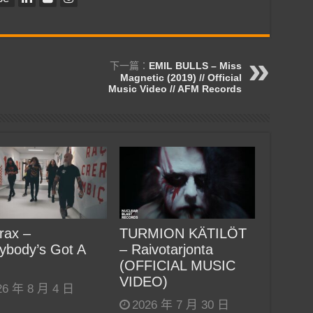
下一篇：
EMIL BULLS – Miss
Magnetic (2019) // Official
Music Video // AFM Records
rax –
TURMION KÄTILÖT
ybody’s Got A
– Raivotarjonta
(OFFICIAL MUSIC
VIDEO)
26 年 8 月 4 日
2026 年 7 月 30 日