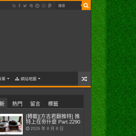
歌單
網站地圖
新
熱門
留言
標籤
[轉載][方吉君翻推特] 推
特上在夯什麼 Part.2290
2026 年 8 月 8 日