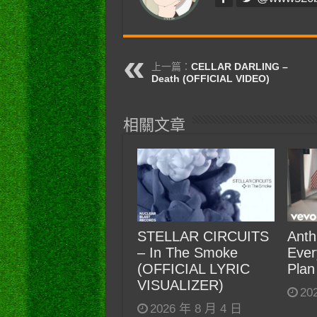
上一篇：
CELLAR DARLING –
Death (OFFICIAL VIDEO)
相關文章
STELLAR CIRCUITS
Anth
– In The Smoke
Ever
(OFFICIAL LYRIC
Plan
VISUALIZER)
20
2026 年 8 月 4 日