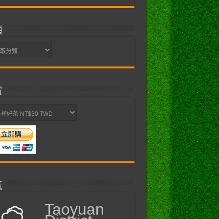
類
賞
氣
Taoyuan