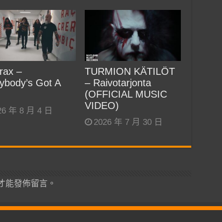
rax –
TURMION KÄTILÖT
ybody’s Got A
– Raivotarjonta
(OFFICIAL MUSIC
VIDEO)
26 年 8 月 4 日
2026 年 7 月 30 日
才能發佈留言。