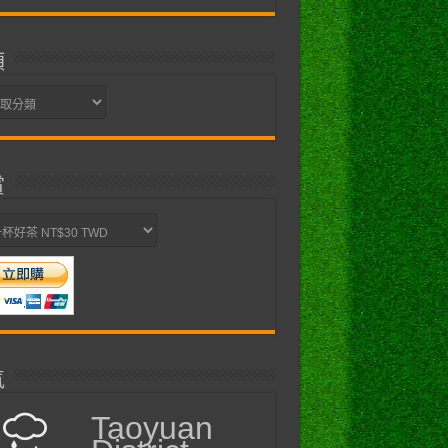
類
賞
氣
Taoyuan