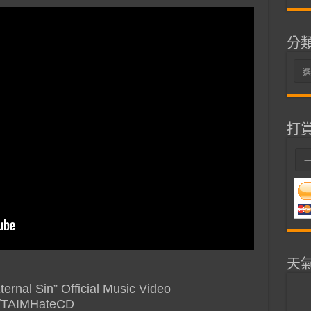
分
分
類
打
天
ernal Sin” Official Music Video
it/TAIMHateCD