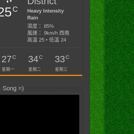
District
25
C
Heavy Intensity
Rain
濕度： 85%
風速： 9km/h 西南
高溫 25 • 低溫 24
C
C
C
27
34
33
星期一
星期二
星期三
. Song =)