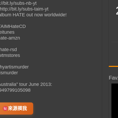
//bit.ly/subs-nb-yt
ttp://bit.ly/subs-taim-yt
lbum HATE out now worldwide!
it/TAIMHateCD
teitunes
-hate-amzn
-hate-rsd
/wtmstores
thyartismurder
tismurder
Fav
ustralia” tour June 2013:
43949799105098
來源摸我