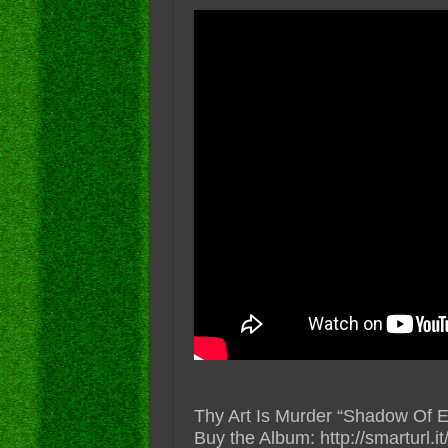
Thy Art Is Murder “Shadow Of Et
Buy the Album: http://smarturl.