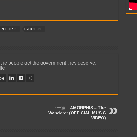
T RECORDS
YOUTUBE
 the people get the government they deserve.
lle
be
下一篇：
AMORPHIS – The
Wanderer (OFFICIAL MUSIC
VIDEO)