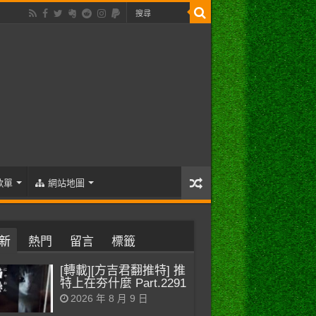
歌單
網站地圖
新
熱門
留言
標籤
[轉載][方吉君翻推特] 推
特上在夯什麼 Part.2291
2026 年 8 月 9 日