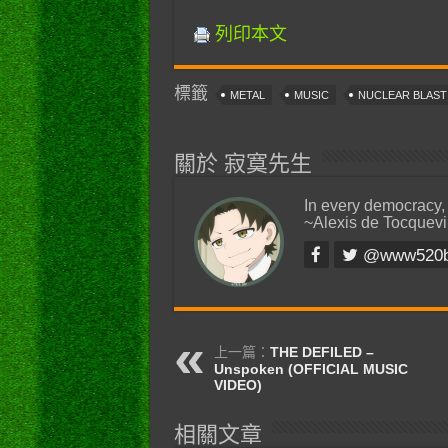
列印本文
標籤
METAL
MUSIC
NUCLEAR BLAS
關於 寂寞先生
In every democracy,
~Alexis de Tocquevi
@www520
上一篇：
THE DEFILED –
Unspoken (OFFICIAL MUSIC
VIDEO)
相關文章