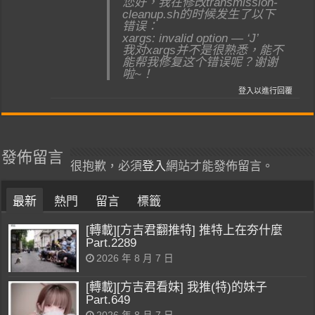
您好，我在修改transmission-
cleanup.sh的时候发生了以下
错误：
xargs: invalid option — ‘J’
我对xargs并不是很熟悉，能不
能帮我修复这个错误呢？谢谢
啦~！
登入以進行回覆
發佈留言
很抱歉，必須
登入
網站才能發佈留言。
最新
熱門
留言
標籤
[轉載][方吉君翻推特] 推特上在夯什麼
Part.2289
2026 年 8 月 7 日
[轉載][方吉君看妹] 我推(特)的妹子
Part.649