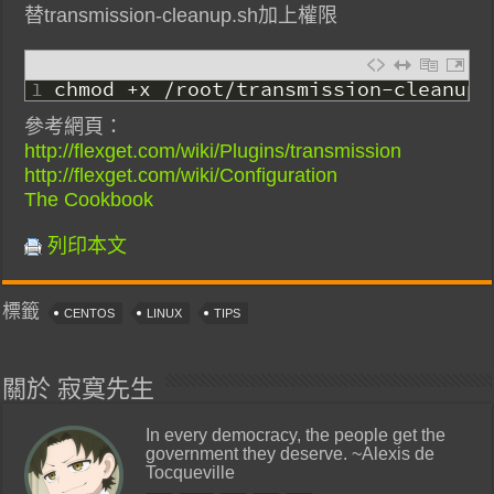
替transmission-cleanup.sh加上權限
1
chmod
+
x
/
root
/
transmission
-
cleanup
.
參考網頁：
http://flexget.com/wiki/Plugins/transmission
http://flexget.com/wiki/Configuration
The Cookbook
列印本文
標籤
CENTOS
LINUX
TIPS
關於 寂寞先生
In every democracy, the people get the
government they deserve. ~Alexis de
Tocqueville