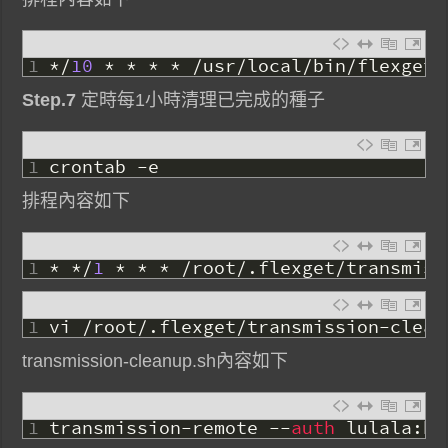
1
*
/
10
*
*
*
*
/
usr
/
local
/
bin
/
flexget
Step.7
定時每1小時清理已完成的種子
1
crontab
-
e
排程內容如下
1
*
*
/
1
*
*
*
/
root
/
.
flexget
/
transmiss
1
vi
/
root
/
.
flexget
/
transmission
-
clean
transmission-cleanup.sh內容如下
1
transmission
-
remote
--
auth 
lulala
:
ba