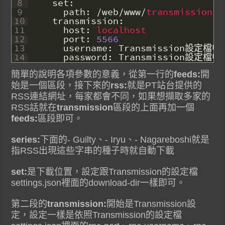
8
set
:
9
path
:
/
web
/
www
/
transmission
10
transmission
:
11
host
:
localhost
12
port
:
5566
13
username
:
Transmission
設定檔中
14
password
:
Transmission
設定檔中
簡單的說明各項參數的意義，從第一行的
feeds:
開
始是一個區段，接下來的
rss:
就是PT站台提供的
RSS連結網址，每家都會不同，如果想擷取多家的
RSS話就在
transmission
區段的上面再加一個
feeds:
區段即可。
series:
下面的- Guilty、- Iryu、- Nagareboshi就是
指RSS出現這些字串的種子時就自動下載
set:
是下載位置，設定跟Transmission的設定檔
settings.json裡面的download-dir一樣即可。
第二段的
transmission:
開始是Transmission設
定，設定一樣是依照Transmission的設定檔