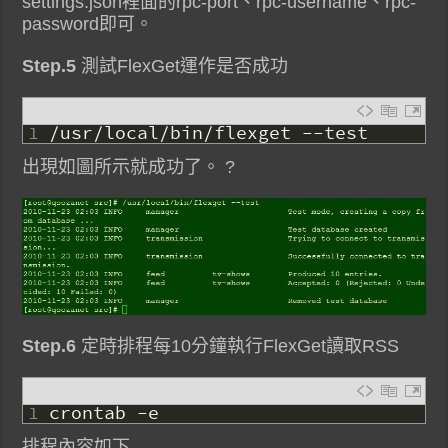
settings.json裡面的rpc-port、rpc-username、rpc-
password即可。
Step.5
測試FlexGet運作是否成功
1
/
usr
/
local
/
bin
/
flexget
--
test
出現如圖所示就成功了。 ?
Step.6
定時排程每10分鐘執行FlexGet讀取RSS
1
crontab
-
e
排程內容如下