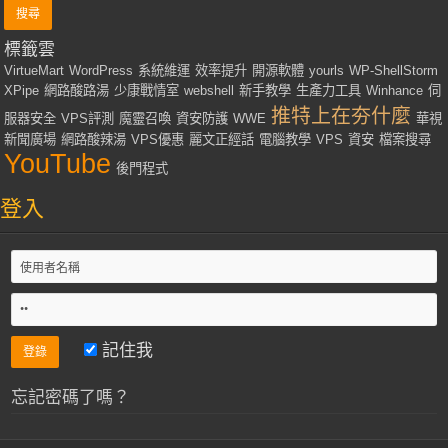
標籤雲
VirtueMart
WordPress
系統維運
效率提升
開源軟體
yourls
WP-ShellStorm
XPipe
網路酸路湯
少康戰情室
webshell
新手教學
生產力工具
Winhance
伺
推特上在夯什麼
服器安全
VPS評測
魔靈召喚
資安防護
WWE
華視
新聞廣場
網路酸辣湯
VPS優惠
麗文正經話
電腦教學
VPS
資安
檔案搜尋
YouTube
後門程式
登入
記住我
忘記密碼了嗎？