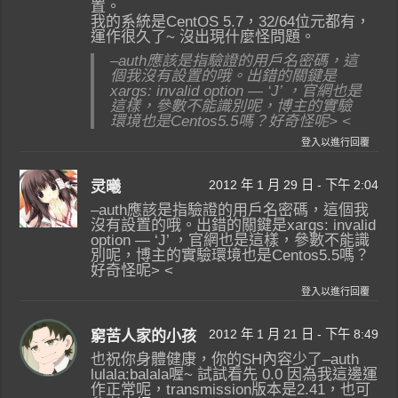
置。
我的系統是CentOS 5.7，32/64位元都有，
運作很久了~ 沒出現什麼怪問題。
–auth應該是指驗證的用戶名密碼，這
個我沒有設置的哦。出錯的關鍵是
xargs: invalid option — ‘J’ ，官網也是
這樣，參數不能識別呢，博主的實驗
環境也是Centos5.5嗎？好奇怪呢> <
登入以進行回覆
2012 年 1 月 29 日 - 下午 2:04
灵曦
–auth應該是指驗證的用戶名密碼，這個我
沒有設置的哦。出錯的關鍵是xargs: invalid
option — ‘J’ ，官網也是這樣，參數不能識
別呢，博主的實驗環境也是Centos5.5嗎？
好奇怪呢> <
登入以進行回覆
2012 年 1 月 21 日 - 下午 8:49
窮苦人家的小孩
也祝你身體健康，你的SH內容少了–auth
lulala:balala喔~ 試試看先 0.0 因為我這邊運
作正常呢，transmission版本是2.41，也可