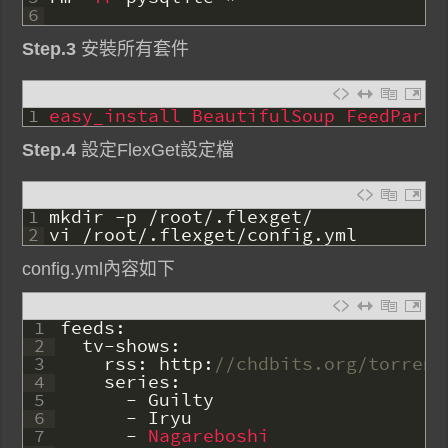
6
Step.3
安裝所有套件
1
easy_install 
BeautifulSoup 
FeedParse
Step.4
設定FlexGet設定檔
1
mkdir
-
p
/
root
/
.
flexget
/
2
vi
/
root
/
.
flexget
/
config
.
yml
config.yml內容如下
1
feeds
:
2
tv
-
shows
:
3
rss
:
http
:
//chdbits.org/torrent
4
series
:
5
-
Guilty
6
-
Iryu
7
-
Nagareboshi