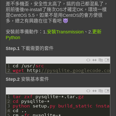
差不多機歪，安全性太高了，搞的自己都混亂了，
前前後後re-install了幾次OS才確定OK，環境一樣
是CentOS 5.5，如果不是用CentOS的會方便很
多，總之有興趣在往下看吧
安裝前準備動作：1.
安裝Transmission
、2.
更新
Python
Step.1
下載需要的套件
1
cd
/
usr
/
src
2
wget 
http
:
//pysqlite.googlecode.com/
Step.2
安裝基本套件
1
tar 
zxf 
pysqlite
-
*
.
tar
.
gz
2
cd 
pysqlite
-
*
3
python 
setup
.
py 
build_static 
install
4
cd
.
.
5
rm
-
fr 
pysqlite
-
*