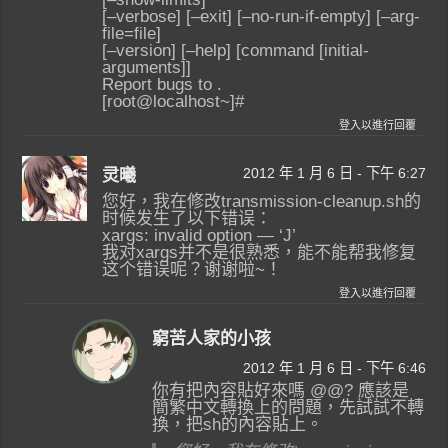
[–verbose] [–exit] [–no-run-if-empty] [–arg-
file=file]
[–version] [–help] [command [initial-
arguments]]
Report bugs to .
[root@localhost~]#
登入以進行回覆
2012 年 1 月 6 日 - 下午 6:27
灵曦
您好，我在修改transmission-cleanup.sh的
时候发生了以下错误：
xargs: invalid option — ‘J’
我对xargs并不是很熟悉，能不能帮我修复
这个错误呢？谢谢啦~！
登入以進行回覆
窮苦人家的小孩
2012 年 1 月 6 日 - 下午 6:46
你有把內容貼好來嗎 @@? 應該是
簡繁中文轉換上的問題，先試試不轉
換，把sh的內容貼上。