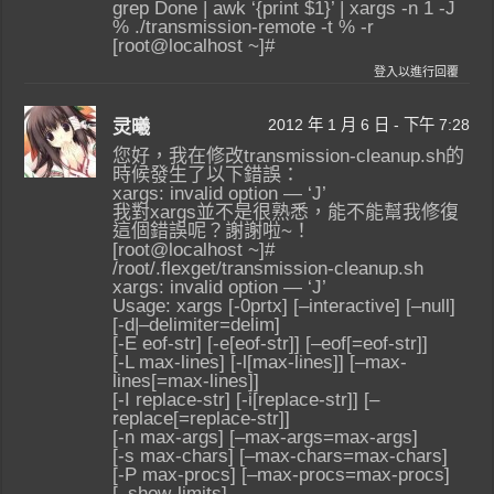
grep Done | awk ‘{print $1}’ | xargs -n 1 -J
% ./transmission-remote -t % -r
[root@localhost ~]#
登入以進行回覆
2012 年 1 月 6 日 - 下午 7:28
灵曦
您好，我在修改transmission-cleanup.sh的
時候發生了以下錯誤：
xargs: invalid option — ‘J’
我對xargs並不是很熟悉，能不能幫我修復
這個錯誤呢？謝謝啦~！
[root@localhost ~]#
/root/.flexget/transmission-cleanup.sh
xargs: invalid option — ‘J’
Usage: xargs [-0prtx] [–interactive] [–null]
[-d|–delimiter=delim]
[-E eof-str] [-e[eof-str]] [–eof[=eof-str]]
[-L max-lines] [-l[max-lines]] [–max-
lines[=max-lines]]
[-I replace-str] [-i[replace-str]] [–
replace[=replace-str]]
[-n max-args] [–max-args=max-args]
[-s max-chars] [–max-chars=max-chars]
[-P max-procs] [–max-procs=max-procs]
[–show-limits]