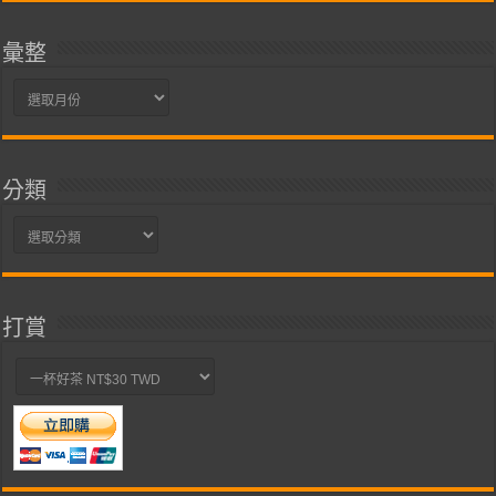
彙整
彙
整
分類
分
類
打賞