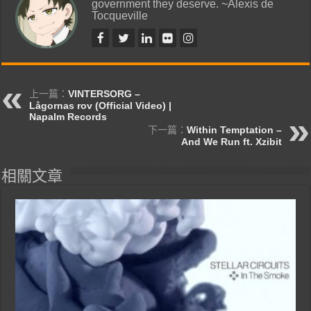
government they deserve. ~Alexis de
Tocqueville
上一篇：
VINTERSORG –
Lågornas rov (Official Video) |
Napalm Records
下一篇：
Within Temptation –
And We Run ft. Xzibit
相關文章