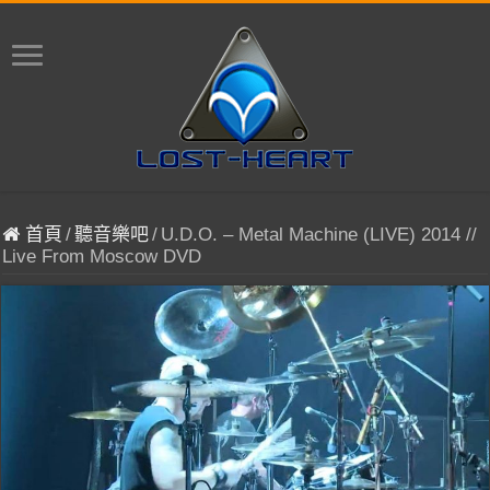
首頁
/
聽音樂吧
/
U.D.O. – Metal Machine (LIVE) 2014 //
Live From Moscow DVD