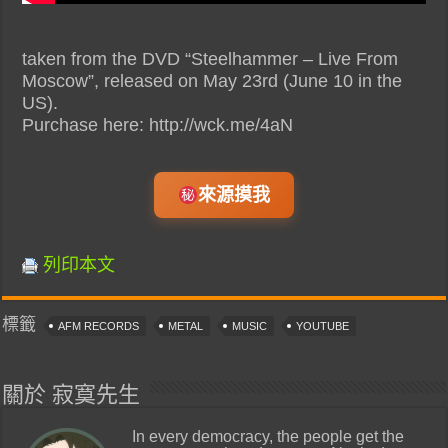
taken from the DVD “Steelhammer – Live From
Moscow”, released on May 23rd (June 10 in the
US).
Purchase here: http://wck.me/4aN
來源摸我
列印本文
標籤
AFM RECORDS
METAL
MUSIC
YOUTUBE
關於 寂寞先生
In every democracy, the people get the