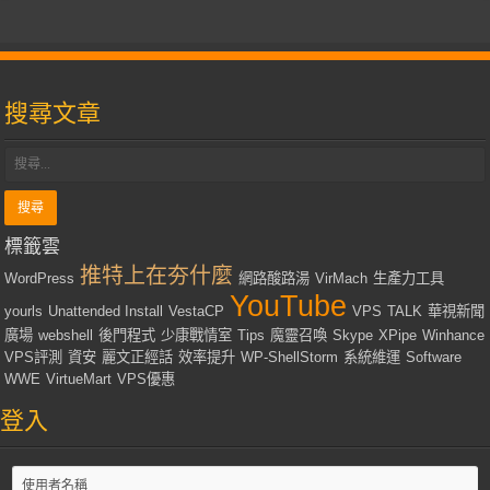
搜尋文章
標籤雲
推特上在夯什麼
WordPress
網路酸路湯
VirMach
生產力工具
YouTube
yourls
Unattended Install
VestaCP
VPS
TALK
華視新聞
廣場
webshell
後門程式
少康戰情室
Tips
魔靈召喚
Skype
XPipe
Winhance
VPS評測
資安
麗文正經話
效率提升
WP-ShellStorm
系統維運
Software
WWE
VirtueMart
VPS優惠
登入