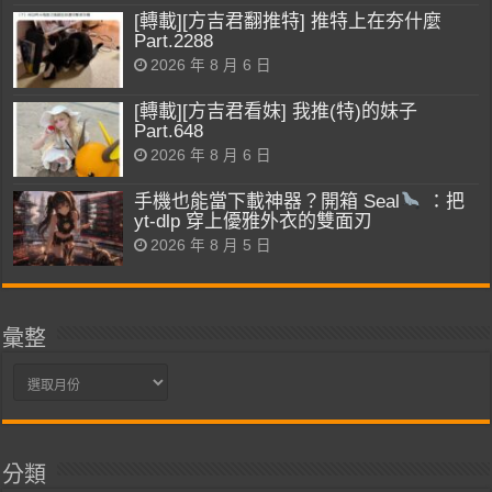
[轉載][方吉君翻推特] 推特上在夯什麼
Part.2288
2026 年 8 月 6 日
[轉載][方吉君看妹] 我推(特)的妹子
Part.648
2026 年 8 月 6 日
手機也能當下載神器？開箱 Seal
：把
yt-dlp 穿上優雅外衣的雙面刃
2026 年 8 月 5 日
彙整
彙
整
分類