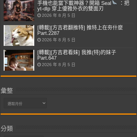
手機也能當下載神器？開箱 Seal
：把
yt-dlp 穿上優雅外衣的雙面刃
2026 年 8 月 5 日
[轉載][方吉君翻推特] 推特上在夯什麼
Part.2287
2026 年 8 月 5 日
[轉載][方吉君看妹] 我推(特)的妹子
Part.647
2026 年 8 月 5 日
彙整
彙
整
分類