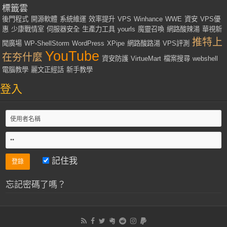
標籤雲
後門程式
開源軟體
系統維運
效率提升
VPS
Winhance
WWE
資安
VPS優
惠
少康戰情室
伺服器安全
生產力工具
yourls
魔靈召喚
網路酸辣湯
華視新
推特上
聞廣場
WP-ShellStorm
WordPress
XPipe
網路酸路湯
VPS評測
YouTube
在夯什麼
資安防護
VirtueMart
檔案搜尋
webshell
電腦教學
麗文正經話
新手教學
登入
記住我
忘記密碼了嗎？