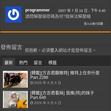
programmer
2007 年 7 月 16 日 - 下午 4:40
請問解壓縮密碼為何?我無法解壓縮
登入以進行回覆
發佈留言
很抱歉，必須
登入
網站才能發佈留言。
最新
熱門
留言
標籤
[轉載][方吉君翻推特] 推特上在夯什麼
Part.2288
2026 年 8 月 6 日
[轉載][方吉君看妹] 我推(特)的妹子
Part.648
2026 年 8 月 6 日