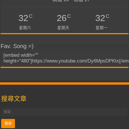
C
C
C
32
26
32
星期六
星期天
星期一
Fav. Song =)
[embed width=""
height="480"]https://www.youtube.com/Dy6MpsDPKts[/em
搜尋文章