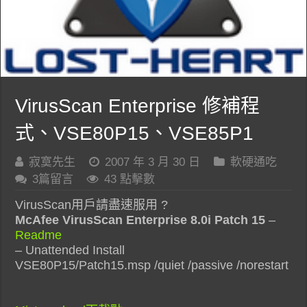
VirusScan Enterprise 修補程
式、VSE80P15、VSE85P1
寂寞先生
2007 年 3 月 30 日
軟硬通吃
3篇留言
43 點擊數
VirusScan用戶請盡速服用 ?
McAfee VirusScan Enterprise 8.0i Patch 15
–
Readme
– Unattended Install
VSE80P15/Patch15.msp /quiet /passive /norestart