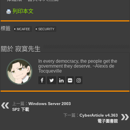
列印本文
標籤
MCAFEE
SECURITY
關於 寂寞先生
In every democracy, the people get the
government they deserve. ~Alexis de
Tocqueville
上一篇：
Windows Server 2003
SP2 下載
下一篇：
CyberArticle v4.363
電子圖書館