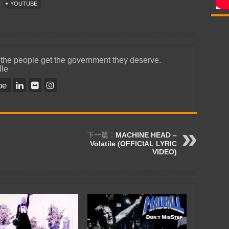
YOUTUBE
 the people get the government they deserve.
lle
be
下一篇：
MACHINE HEAD –
Volatile (OFFICIAL LYRIC
VIDEO)