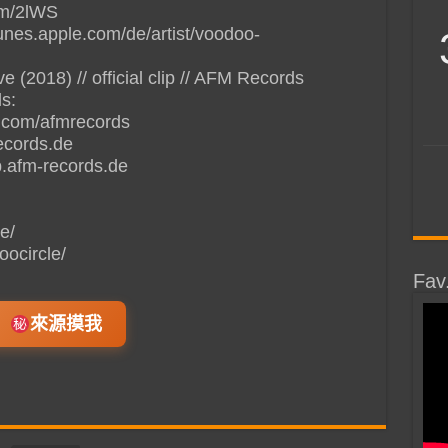
com/2lWS
tunes.apple.com/de/artist/voodoo-
018) // official clip // AFM Records
s:
.com/afmrecords
ecords.de
.afm-records.de
e/
ocircle/
Fav
來源摸我