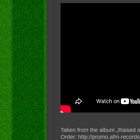
Taken from the album „Raised o
Order: http://promo.afm-records