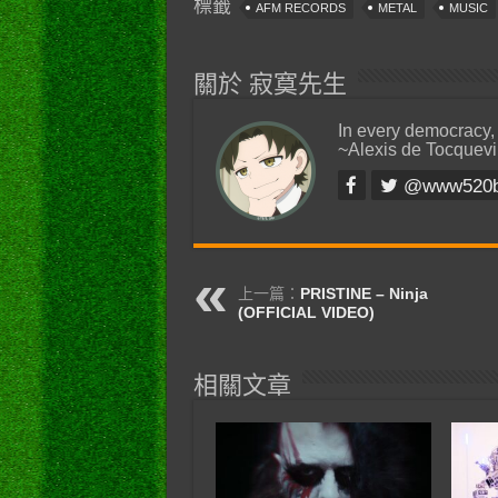
標籤
AFM RECORDS
METAL
MUSIC
關於 寂寞先生
In every democracy,
~Alexis de Tocquevi
@www520
上一篇：
PRISTINE – Ninja
(OFFICIAL VIDEO)
相關文章