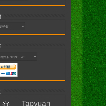
類
賞
氣
Taoyuan