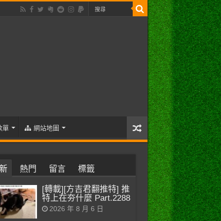
歌單
網站地圖
新
熱門
留言
標籤
[轉載][方吉君翻推特] 推
特上在夯什麼 Part.2288
2026 年 8 月 6 日