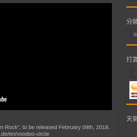
整
分
分
類
打
天
n Rock“, to be released February 09th, 2018.
.de/en/voodoo-circle