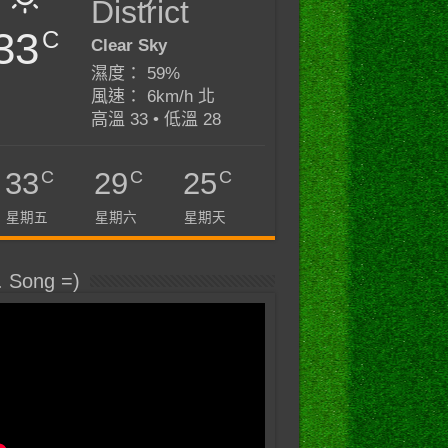
District
33
C
Clear Sky
濕度： 59%
風速： 6km/h 北
高溫 33 • 低溫 28
C
C
C
33
29
25
星期五
星期六
星期天
. Song =)