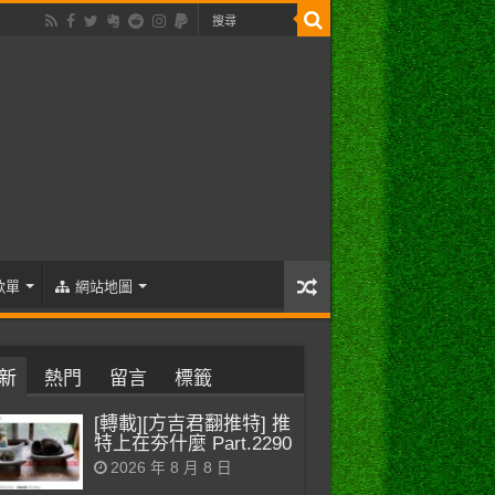
歌單
網站地圖
新
熱門
留言
標籤
[轉載][方吉君翻推特] 推
特上在夯什麼 Part.2290
2026 年 8 月 8 日