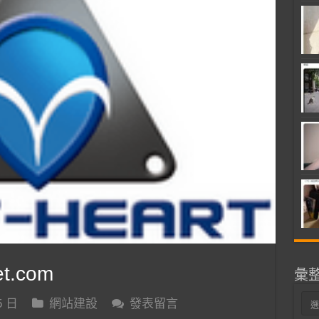
t.com
彙
彙
5 日
網站建設
發表留言
整