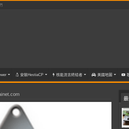
們
wer
安裝HestiaCP
核能流言終結者
美國地圖
inet.com
最