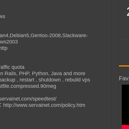
ows
an4,Debian5,Gentoo-2008,Slackware-
ows2003
http
affic quota
n Rails, PHP, Python, Java and more
Fav
backup , restart , shutdown , rebuild vps
tfile.compressed.90meg
ainet.com/speedtest/
//www.servainet.com/policy.htm