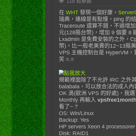
118 點擊數
在
WHT
發現一個好康，
Server
瑞典，連線是有點慢，ping 的結果也
Traceroute 還算不錯，不過增
元(128摳台幣)，增加 9 個要 
Lxadmin 是免費安裝的之外，C
幣)，比一般老美賣的12~13摳美金
VPS 主機控制台是 Hyper
笑 =.=
規範裡面除了不允許 IRC 之
balabala，可以放合法的成人內容
OK 滴(歐洲 VPS 的好處)，我選
Monthly 再輸入
vpsfree1mont
看了~ ?
OS: Win/Linux
Backup: Yes
HP servers Xeon 4 processorer
Disk: RAID1