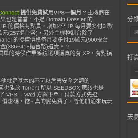
Connect
提供免費試用VPS一個月
? 主機商在
分
是普普，不過 Domain Dossier 的
加 IP 的價格有點貴，增加4個 IP 每月要多付3 歐
分
8 歐元(257摳台幣)，另外主機控制台除了
類
panel 的授權價格每月要多付19歐元(900摳台
(386~418摳台幣)還貴。 ?
VM，買單的時候作業系統選項還真的有 XP，有點搞
打
外其他就是基本的不可以危害安全之類的
也能放 Torrent 所以 SEEDBOX 應該也是
了 VPS – Maxi 方案下單，付款方式先選
h
優惠碼，挖~ 真的變免費了，等他開通來玩玩
天