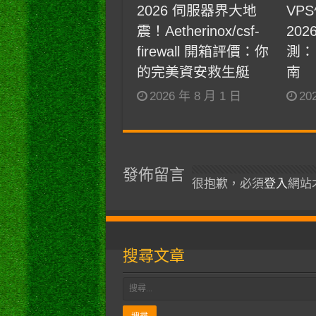
2026 伺服器界大地
VPS
震！Aetherinox/csf-
20
firewall 開箱評價：你
測：
的完美資安救生艇
南
2026 年 8 月 1 日
20
發佈留言
很抱歉，必須
登入
網站
搜尋文章