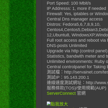
Port Speed: 100 Mbit/s
IP Addresss: 1, more if needed
Firewall: Yes, iptables or Wind
Central Dns manager access
Distros: Fedora5,6,7,8,9,10,
Centos4,Centos5,Debian3,Debi
12,Ubuntu8, WindowsXP,Wind
Full root access and reboot via 
DNS-posts Unlimited
Upgrade via http (control panel)
Statistics, bandwith meter and tr
Unlimited environments: Ruby o
Central controlpanel for Taking 
測試檔：http://servainet.com/tes
測試IP：95.143.200.1
連線速度測試網址：http://www.serv
服務條款(TOS)/使用規範(AUP)：http:
ServerConnect
官網