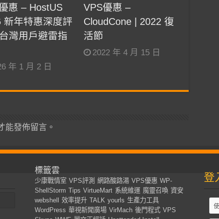
優惠 – HostUS
VPS優惠 –
26 新年特惠深度評
CloudCone | 2022 復
台灣用戶避雷指
活節
2022 年 4 月 15 日
26 年 1 月 2 日
才能發佈留言。
標籤雲
登
少康戰情室
VPS評測
網路酸路湯
VPS優惠
WP-
ShellStorm
Tips
VirtueMart
系統維運
魔靈召喚
資安
webshell
效率提升
TALK
yourls
生產力工具
WordPress
華視新聞廣場
VirMach
後門程式
VPS