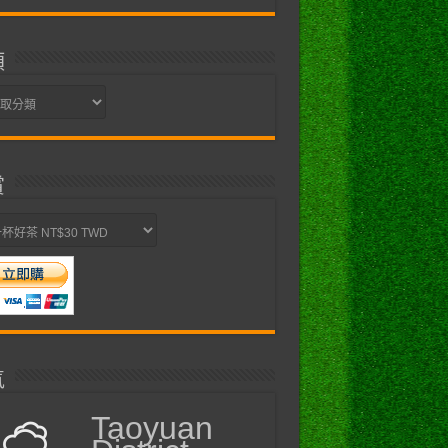
類
賞
氣
Taoyuan