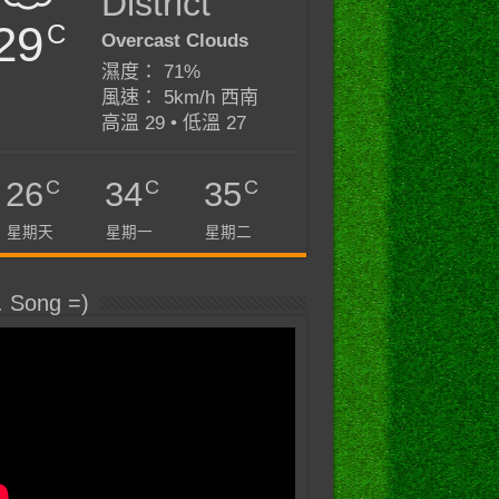
District
29
C
Overcast Clouds
濕度： 71%
風速： 5km/h 西南
高溫 29 • 低溫 27
C
C
C
26
34
35
星期天
星期一
星期二
. Song =)