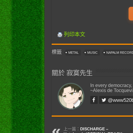
列印本文
標籤
METAL
MUSIC
NAPALM RECOR
關於 寂寞先生
In every democracy,
~Alexis de Tocquevi
@www520
上一篇：
DISCHARGE –