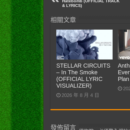
Hatebomb (OFFICIAL TRACK
& LYRICS)
相關文章
STELLAR CIRCUITS
Anth
– In The Smoke
Ever
(OFFICIAL LYRIC
Plan
VISUALIZER)
20
2026 年 8 月 4 日
發佈留言