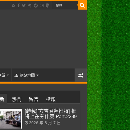
歌單
網站地圖
新
熱門
留言
標籤
[轉載][方吉君翻推特] 推
特上在夯什麼 Part.2289
2026 年 8 月 7 日