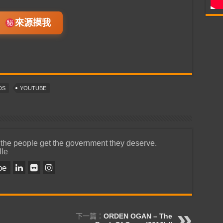
來源摸我
DS
YOUTUBE
 the people get the government they deserve.
lle
be
下一篇：
ORDEN OGAN – The