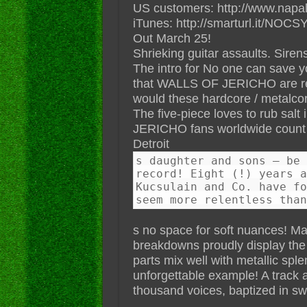
US customers: http://www.napal
iTunes: http://smarturl.it/NOC
Out March 25!
Shrieking guitar assaults. Sire
The intro for No one can save y
that WALLS OF JERICHO are ready
would these hardcore / metalcore
The five-piece loves to rub sa
JERICHO fans worldwide count o
Detroit
s daughter and sons – be 
record! Eight (!) years a
Kucsulain and Co. have fo
seem more relentless than
s no space for soft nuances! Ma
breakdowns proudly display the 
parts mix well with metallic spl
unforgettable example! A track
thousand voices, baptized in swea