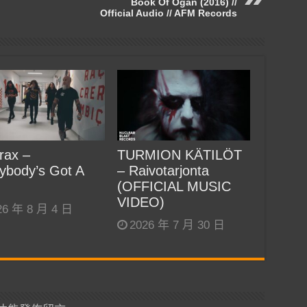
Book Of Ogan (2016) //
Official Audio // AFM Records
rax –
TURMION KÄTILÖT
ybody’s Got A
– Raivotarjonta
(OFFICIAL MUSIC
VIDEO)
26 年 8 月 4 日
2026 年 7 月 30 日