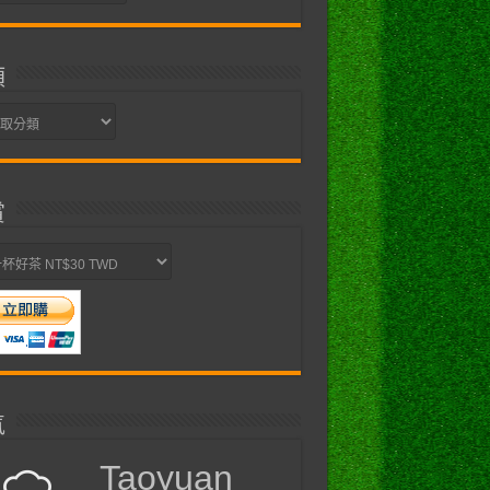
類
賞
氣
Taoyuan