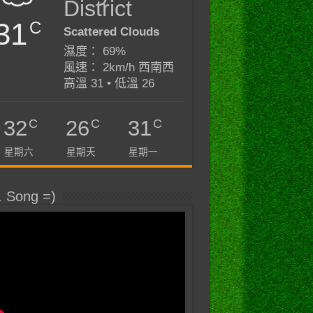
District
31
C
Scattered Clouds
濕度： 69%
風速： 2km/h 西南西
高溫 31 • 低溫 26
C
C
C
32
26
31
星期六
星期天
星期一
. Song =)