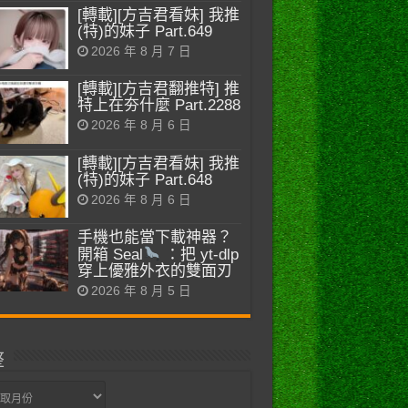
[轉載][方吉君看妹] 我推
(特)的妹子 Part.649
2026 年 8 月 7 日
[轉載][方吉君翻推特] 推
特上在夯什麼 Part.2288
2026 年 8 月 6 日
[轉載][方吉君看妹] 我推
(特)的妹子 Part.648
2026 年 8 月 6 日
手機也能當下載神器？
開箱 Seal
：把 yt-dlp
穿上優雅外衣的雙面刃
2026 年 8 月 5 日
整