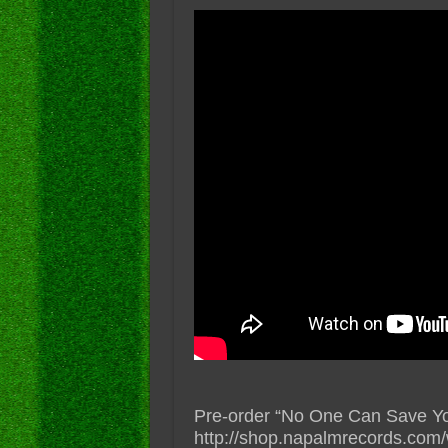
Pre-order “No One Can Save Yo
http://shop.napalmrecords.com/w