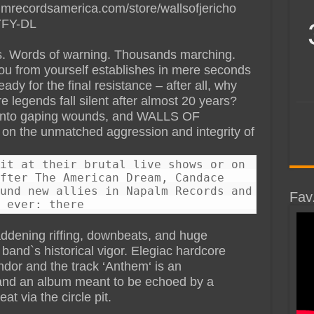
mrecordsamerica.com/store/wallsofjericho
SYFY-DL
ns. Words of warning. Thousands marching.
ou from yourself establishes in mere seconds
 for the final resistance – after all, why
 legends fall silent after almost 20 years?
lt into gaping wounds, and WALLS OF
n the unmatched aggression and integrity of
it at their brutal live shows or on
fter The American Dream, Candace
und new allies in Napalm Records and
Fav
 ever: there
ddening riffing, downbeats, and huge
band`s historical vigor. Elegiac hardcore
endor and the track ‘Anthem‘ is an
 and an album meant to be echoed by a
t via the circle pit.