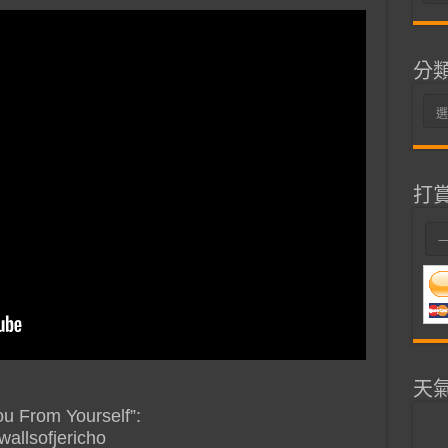
整
分
分
類
打
天
u From Yourself”:
allsofjericho