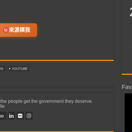
來源摸我
DS
YOUTUBE
Fav
 the people get the government they deserve.
lle
be