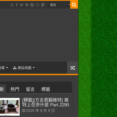
歌單
網站地圖
新
熱門
留言
標籤
[轉載][方吉君翻推特] 推
特上在夯什麼 Part.2290
2026 年 8 月 8 日