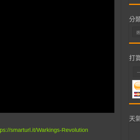
分
分
類
打
天
tps://smarturl.it/Warkings-Revolution