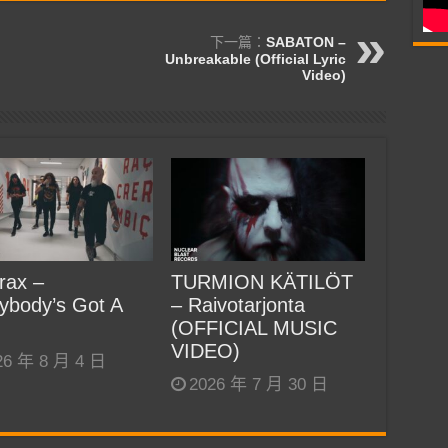
下一篇：
SABATON –
Unbreakable (Official Lyric
Video)
rax –
TURMION KÄTILÖT
ybody’s Got A
– Raivotarjonta
(OFFICIAL MUSIC
VIDEO)
26 年 8 月 4 日
2026 年 7 月 30 日