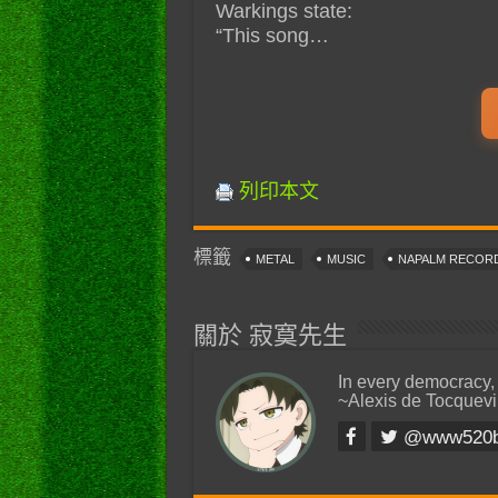
Warkings state:
“This song…
列印本文
標籤
METAL
MUSIC
NAPALM RECOR
關於 寂寞先生
In every democracy,
~Alexis de Tocquevi
@www520