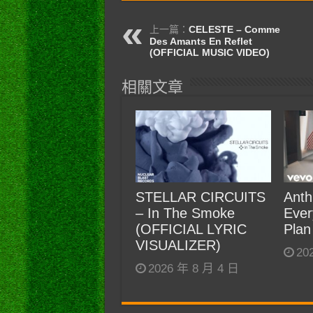
上一篇：
CELESTE – Comme
Des Amants En Reflet
(OFFICIAL MUSIC VIDEO)
相關文章
STELLAR CIRCUITS
Anth
– In The Smoke
Ever
(OFFICIAL LYRIC
Plan
VISUALIZER)
20
2026 年 8 月 4 日