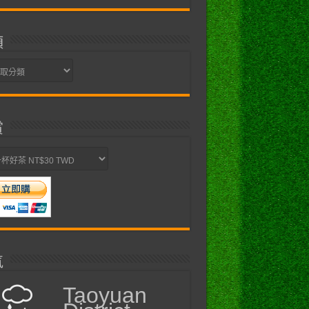
類
賞
氣
Taoyuan