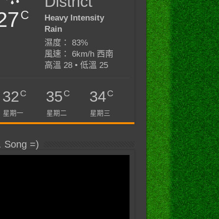
District
27
C
Heavy Intensity
Rain
濕度： 83%
風速： 6km/h 西南
高溫 28 • 低溫 25
C
C
C
32
35
34
星期一
星期二
星期三
. Song =)