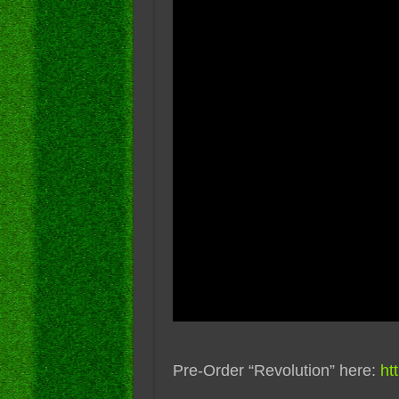
Pre-Order “Revolution” here:
ht