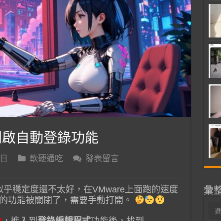
0H2開啟自動登錄功能
 日
軟硬通吃
發表留言
2，似乎穩定度還不太好，在VMware上面跑的速度
彙
的功能被關閉了，需要手動打開。
彙
整