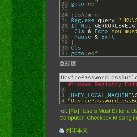
22
goto
:eof
23
24
:IsAdmin
25
Reg.exe
query
"HKU\
26
If
Not
%ERRORLEVEL%
27
Cls
&
Echo
 You mus
28
Pause
&
Exit
29
)
30
Cls
31
goto
:eof
登錄檔
DevicePasswordLessBuil
1
Windows Registry Edi
2
3
[
HKEY_LOCAL_MACHINE
\
4
"DevicePasswordLessB
ref.
[Fix] “Users Must Enter a 
Computer” Checkbox Missing i
列印本文