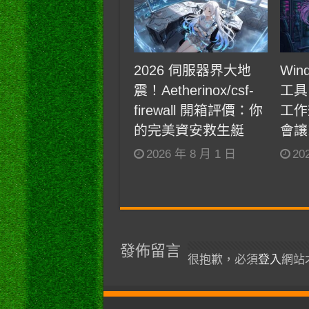
2026 伺服器界大地
Win
震！Aetherinox/csf-
工具
firewall 開箱評價：你
工作
的完美資安救生艇
會讓
2026 年 8 月 1 日
20
發佈留言
很抱歉，必須
登入
網站