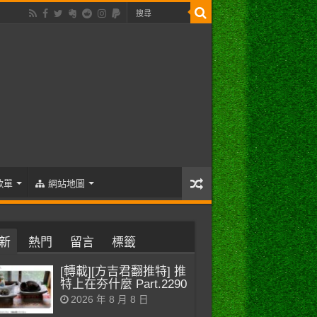
歌單
網站地圖
新
熱門
留言
標籤
[轉載][方吉君翻推特] 推
特上在夯什麼 Part.2290
2026 年 8 月 8 日