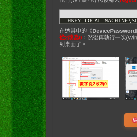
執行(Win鍵+R) 然後輸入
regedi
1
HKEY_LOCAL_MACHINE
\
S
在這其中的《
DevicePassword
從2改為0
，然後再執行一次(Win
到桌面了。