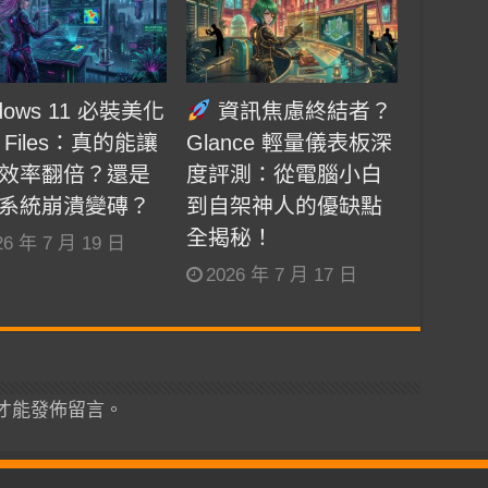
dows 11 必裝美化
資訊焦慮終結者？
 Files：真的能讓
Glance 輕量儀表板深
效率翻倍？還是
度評測：從電腦小白
系統崩潰變磚？
到自架神人的優缺點
全揭秘！
26 年 7 月 19 日
2026 年 7 月 17 日
才能發佈留言。