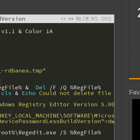
dVersion
MS DOS
v1
.
1
&
Color
1A
\~rdbanea.tmp"
(
egFile%
&
Del
/
F
/
Q
%RegFile%
Fav
cls
&
Echo
 Could not delete file %RegFil
ndows Registry Editor Version 5.00
HKEY_LOCAL_MACHINE\SOFTWARE\Microsoft\Win
DevicePasswordLessBuildVersion"=dword:000
root%
\
Regedit
.
exe
/
S
%RegFile%