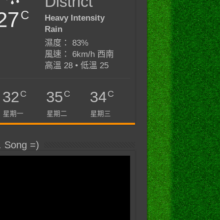
District
27
C
Heavy Intensity
Rain
濕度： 83%
風速： 6km/h 西南
高溫 28 • 低溫 25
C
C
C
32
35
34
星期一
星期二
星期三
. Song =)
e% & Pause
dows NT\CurrentVersion\PasswordLess\Devic
00000