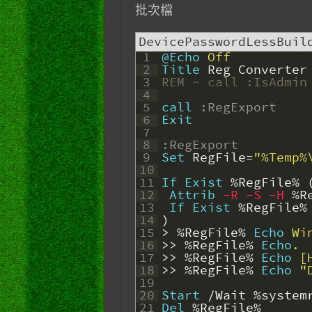
批次檔
DevicePasswordLessBuil
1
@Echo
 Off
2
Title
Reg
Converter
3
REM ~ call :IsAdmin
4
5
call
:RegExport
6
Exit
7
8
:RegExport
9
Set
RegFile
=
"%Temp%
10
11
If
Exist
%RegFile%
12
Attrib
 -R
 -S
 -H
%R
13
If
Exist
%RegFile%
14
)
15
>
%RegFile%
Echo
 Wi
16
>>
%RegFile%
Echo
.
17
>>
%RegFile%
Echo
 [
18
>>
%RegFile%
Echo
 "
19
20
Start
/
Wait
%system
21
Del
%RegFile%