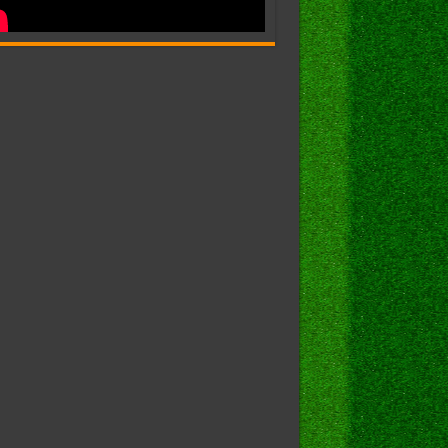
.. 
ion\PasswordLess\Device]