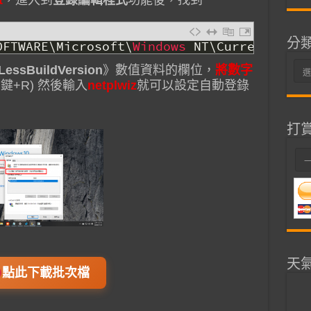
t
，進入到
登錄編輯程式
功能後，找到
分
OFTWARE
\
Microsoft
\
Windows 
NT
\
CurrentVersi
分
LessBuildVersion
》數值資料的欄位，
將數字
鍵+R) 然後輸入
netplwiz
就可以設定自動登錄
類
打
天
點此下載批次檔