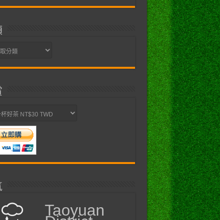
類
on
\
PasswordLess
\
Device
賞
氣
Taoyuan