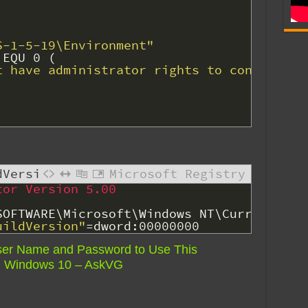
S-1-5-19\Environment"
EQU
0
(
t have administrator rights to continue .
dVersion
Microsoft Registry
tor Version 5.00
SOFTWARE\Microsoft\Windows
NT\CurrentVers
uildVersion"
=
dword
:
00000000
User Name and Password to Use This
n Windows 10 – AskVG