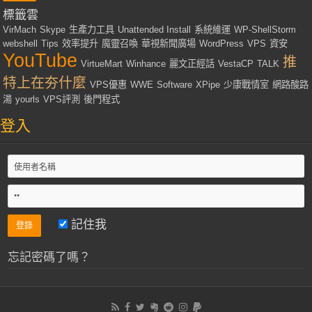
標籤雲
VirMach
Skype
生產力工具
Unattended Install
系統維運
WP-ShellStorm
webshell
Tips
效率提升
魔靈召喚
華視新聞廣場
WordPress
VPS
資安
YouTube
推
VirtueMart
Winhance
麗文正經話
VestaCP
TALK
特上在夯什麼
VPS優惠
WWE
Software
XPipe
少康戰情室
網路酸路
湯
yourls
VPS評測
後門程式
登入
記住我
忘記密碼了嗎？