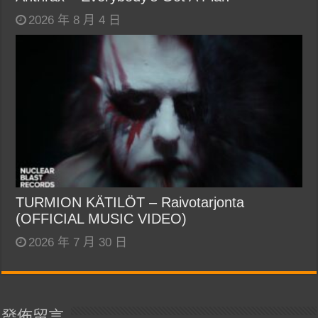
2026 年 8 月 4 日
TURMION KÄTILÖT – Raivotarjonta
(OFFICIAL MUSIC VIDEO)
2026 年 7 月 30 日
發佈留言