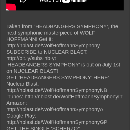
Taken from ”HEADBANGERS SYMPHONY’, the
next symphonic masterpiece of WOLF
HOFFMANN! Get it:
http://nblast.de/WolfHoffmannSymphony
SUBSCRIBE to NUCLEAR BLAST:
http://bit.ly/subs-nb-yt
‘HEADBANGERS SYMPHONY’ is out on July 1st
on NUCLEAR BLAST!
GET ‘HEADBANGERS SYMPHONY’ HERE:
Nuclear Blast:
http://nblast.de/WolfHoffmannSymphonyNB
iTunes: http://nblast.de/WolfHoffmannSymphonyIT
Amazon:
http://nblast.de/WolfHoffmannSymphonyA
Google Play:
http://nblast.de/WolfHoffmannSymphonyGP
GET THE SINGLE ‘SCHERZO’: