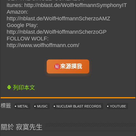
itunes: http://nblast.de/WolfHoffmannSymphonyIT
Amazon:
http://nblast.de/WolfHoffmannScherzoAMZ
Google Play:
http://nblast.de/WolfHoffmannScherzoGP
FOLLOW WOLF:
http://www.wolfhoffmann.com/
來源摸我
列印本文
標籤
METAL
MUSIC
NUCLEAR BLAST RECORDS
YOUTUBE
關於 寂寞先生