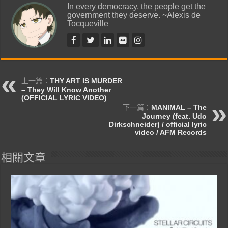
In every democracy, the people get the
government they deserve. ~Alexis de
Tocqueville
上一篇：
THY ART IS MURDER
– They Will Know Another
(OFFICIAL LYRIC VIDEO)
下一篇：
MANIMAL – The
Journey (feat. Udo
Dirkschneider) / official lyric
video / AFM Records
相關文章