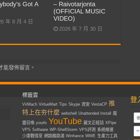
ybody’s Got A
– Raivotarjonta
(OFFICIAL MUSIC
VIDEO)
26 年 8 月 4 日
2026 年 7 月 30 日
才能發佈留言。
標籤雲
登
推
VirMach
VirtueMart
Tips
Skype
資安
VestaCP
特上在夯什麼
webshell
Unattended Install
魔
YouTube
靈召喚
yourls
麗文正經話
XPipe
VPS
Software
WP-ShellStorm
VPS評測
系統維運
少康戰情室
網路酸路湯
Winhance
WWE
生產力工具