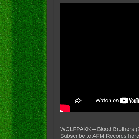
WOLFPAKK – Blood Brothers (201
Subscribe to AFM Records here: