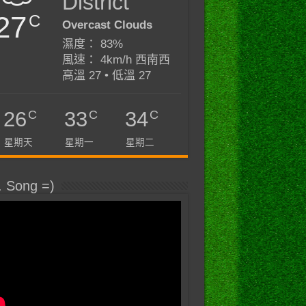
District
27
C
Overcast Clouds
濕度： 83%
風速： 4km/h 西南西
高溫 27 • 低溫 27
C
C
C
26
33
34
星期天
星期一
星期二
. Song =)