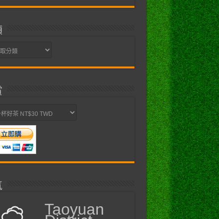
類
賞
氣
Taoyuan