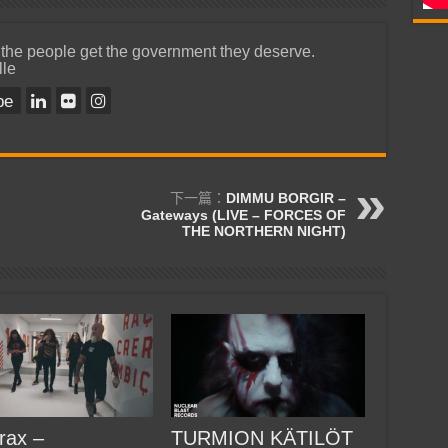
 the people get the government they deserve.
lle
be
下一篇：
DIMMU BORGIR –
Gateways (LIVE – FORCES OF
THE NORTHERN NIGHT)
rax –
TURMION KÄTILÖT