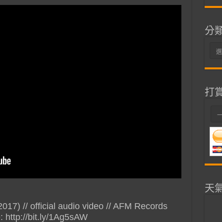
分
分
類
打
天
7) // official audio video // AFM Records
 http://bit.ly/1Ag5sAW