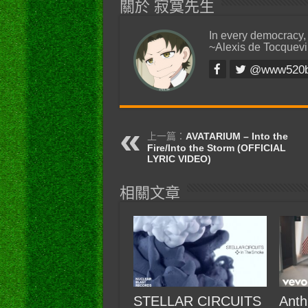
關於 寂寞先生
In every democracy,
~Alexis de Tocquevi
@www520
上一篇：
AVATARIUM – Into the
Fire/Into the Storm (OFFICIAL
LYRIC VIDEO)
相關文章
STELLAR CIRCUITS
Anth