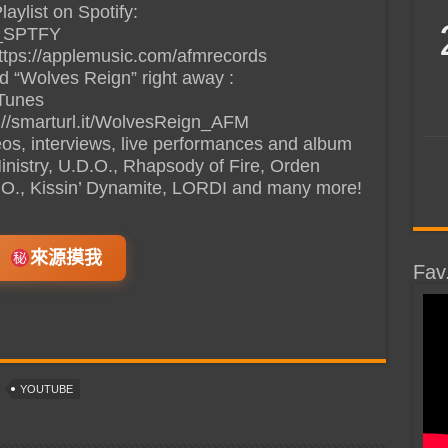
aylist on Spotify:
on_SPTFY
ttps://applemusic.com/afmrecords
 “Wolves Reign” right away :
iTunes
://smarturl.it/WolvesReign_AFM
deos, interviews, live performances and album
Ministry, U.D.O., Rhapsody of Fire, Orden
B.O., Kissin’ Dynamite, LORDI and many more!
來源摸我
Fav
YOUTUBE