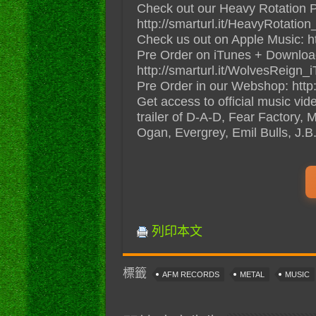
Check out our Heavy Rotation Pl
http://smarturl.it/HeavyRotati
Check us out on Apple Music: h
Pre Order on iTunes + Download
http://smarturl.it/WolvesReign_
Pre Order in our Webshop: http
Get access to official music vi
trailer of D-A-D, Fear Factory, 
Ogan, Evergrey, Emil Bulls, J.
列印本文
標籤
AFM RECORDS
METAL
MUSIC