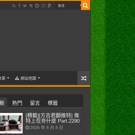
歌單
網站地圖
新
熱門
留言
標籤
[轉載][方吉君翻推特] 推
特上在夯什麼 Part.2290
2026 年 8 月 8 日