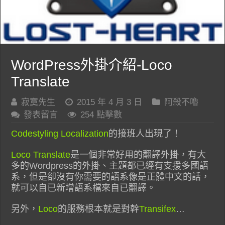
WordPress外掛介紹-Loco
Translate
寂寞先生
2015 年 4 月 3 日
阿殺不嚕
發表留言
254 點擊數
Codestyling Localization
的接班人出現了！
Loco Translate
是一個非常好用的翻譯外掛，有大
多的Wordpress的外掛、主題都已經有支援多國語
系，但是卻沒有你需要的語系像是正體中文的話，
就可以自已新增語系檔來自已翻譯。
另外，
Loco
的服務根本就是對幹
Transifex
…