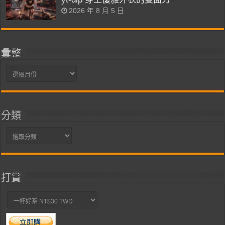
2026 年 8 月 5 日
彙整
彙
整
分類
分
類
打賞