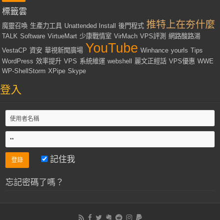
標籤雲
推特上在夯什麼
魔靈召喚
生產力工具
Unattended Install
後門程式
TALK
Software
VirtueMart
少康戰情室
VirMach
VPS評測
網路酸路湯
YouTube
VestaCP
資安
華視新聞廣場
Winhance
yourls
Tips
WordPress
效率提升
VPS
系統維運
webshell
麗文正經話
VPS優惠
WWE
WP-ShellStorm
XPipe
Skype
登入
記住我
忘記密碼了嗎？