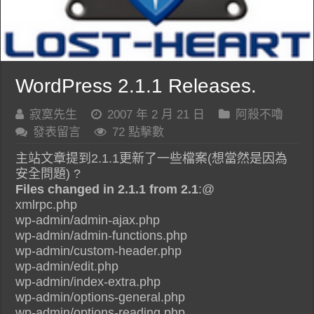
WordPress 2.1.1 Releases.
寂寞先生
2007 年 2 月 21 日
阿殺不嚕
發表留言
72 點擊數
主站文章提到2.1.1更新了一些檔案(想當然是因為
安全問題) ?
Files changed in 2.1.1 from 2.1
:@
xmlrpc.php
wp-admin/admin-ajax.php
wp-admin/admin-functions.php
wp-admin/custom-header.php
wp-admin/edit.php
wp-admin/index-extra.php
wp-admin/options-general.php
wp-admin/options-reading.php