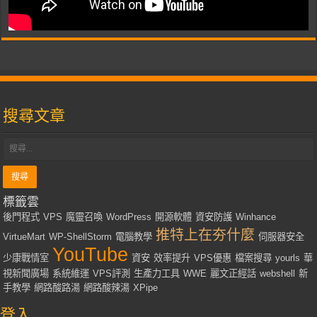
搜尋文章
標籤雲
後門程式
VPS
魔靈召喚
WordPress
開源軟體
資安防護
Winhance
推特上在夯什麼
VirtueMart
WP-ShellStorm
電腦教學
伺服器安全
YouTube
少康戰情室
資安
效率提升
VPS優惠
檔案搜尋
yourls
華
視新聞廣場
系統維運
VPS評測
生產力工具
WWE
麗文正經話
webshell
新
手教學
網路酸路湯
網路酸辣湯
XPipe
登入