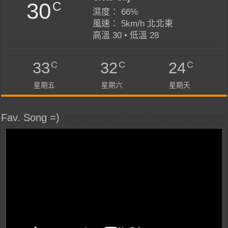
30
C
濕度： 66%
風速： 5km/h 北北東
高溫 30 • 低溫 28
C
C
C
33
32
24
星期五
星期六
星期天
Fav. Song =)