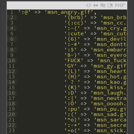
PHP
1
':@'
=
>
'msn_angry.gif'
,
2
'(brb)'
=
>
'msn_brb.g
3
'(:cc)'
=
>
'msn_cc.gi
4
':-('
=
>
'msn_cry.gif
5
':cute'
=
>
'msn_cute.
6
'(6)'
=
>
'msn_devil.g
7
':-#'
=
>
'msn_donttel
8
':$'
=
>
'msn_embarras
9
'8-)'
=
>
'msn_eyeroll
10
'FUCK'
=
>
'msn_fuck.g
11
'GY'
=
>
'msn_gy.gif'
,
12
'(L)'
=
>
'msn_heart.g
13
'(H)'
=
>
'msn_hot.gif
14
' ? '
=
>
'msn_kao.gif
15
'(K)'
=
>
'msn_kiss.gi
16
':D'
=
>
'msn_laugh.gi
17
':|'
=
>
'msn_neutral.
18
':O'
=
>
'msn_ooooh.gi
19
':pu'
=
>
'msn_pu.gif'
20
':('
=
>
'msn_sad.gif'
21
'^o)'
=
>
'msn_sarcast
22
':-*'
=
>
'msn_secret.
23
'+o('
=
>
'msn_sick.gi