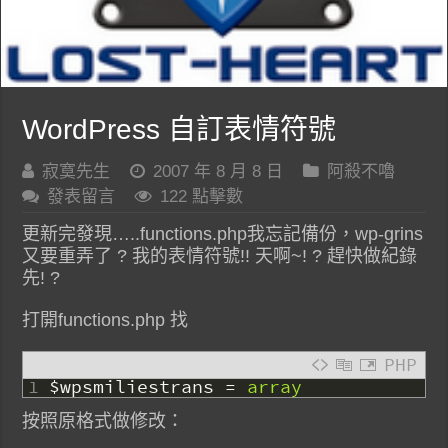
WordPress 自訂表情符號
寂寞先生
2007 年 8 月 8 日
阿殺不嚕
發表留言
122 點擊數
更新完發現…..functions.php我忘記備份，wp-grins
又要重弄了 ? 我的表情符號!! 天啊~! ? 趕快做紀錄
先! ?
打開functions.php 找
PHP
1
$wpsmiliestrans
=
array
按照原格式做修改：