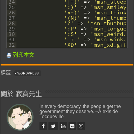
24
'|-)'
=
>
'msn_sleepy.
25
':)'
=
>
'msn_smiley.g
26
'*-)'
=
>
'msn_think.g
27
'(N)'
=
>
'msn_thumbdo
28
'?'
=
>
'msn_thumbup.g
29
':P'
=
>
'msn_tongue.g
30
':S'
=
>
'msn_weird.gi
31
' ? '
=
>
'msn_wink.gi
32
'XD'
=
>
'msn_xd.gif'
,
列印本文
標籤
WORDPRESS
關於 寂寞先生
In every democracy, the people get the
government they deserve. ~Alexis de
Tocqueville