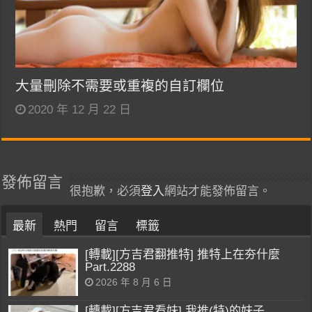
大量刪除不需要或重複的自訂欄位
2020 年 12 月 22 日
發佈留言
很抱歉，必須
登入
網站才能發佈留言。
最新
熱門
留言
標籤
[轉載][方吉君翻推特] 推特上在夯什麼
Part.2288
2026 年 8 月 6 日
[轉載][方吉君看妹] 我推(特)的妹子